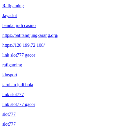
Rafigaming
Jayaslot
bandar judi casino
https://pafitandjungkarang.org/
https://128.199.72.108/
link slot777 gacor
rafigaming
idnsport
taruhan judi bola
link slot777
link slot777 gacor
slot777
slot777