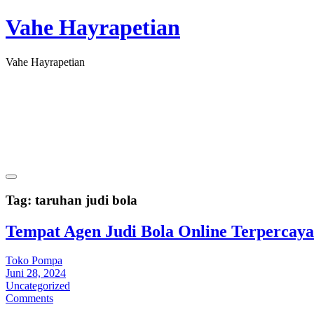
Vahe Hayrapetian
Vahe Hayrapetian
Tag:
taruhan judi bola
Tempat Agen Judi Bola Online Terpercaya
Toko Pompa
Juni 28, 2024
Uncategorized
Comments