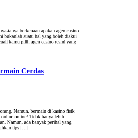
tanya-tanya berkenaan apakah agen casino
i bukanlah suatu hal yang boleh diakui
uali kamu pilih agen casino resmi yang
ermain Cerdas
orang. Namun, bermain di kasino fisik
online online! Tidak hanya lebih
kan. Namun, ada banyak perihal yang
buhkan tips […]