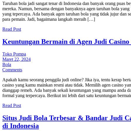
Taruhan bola jadi sangat tenar di Indonesia dan banyak orang puas ber
mereka. Namun, bersama dengan banyaknya agen taruhan bola yang 
yang tepercaya. Ada banyak agen taruhan bola yang tidak jujur dan s
para pemain. Jadi, bagaimana langkah meraih […]
Read Post
Keuntungan Bermain di Agen Judi Casino
Toko Pompa
Maret 22, 2024
Bola
Comments
Apakah kamu seorang penggila judi online? Jika iya, tentu kerap be
casino yang kamu mainkan resmi atau tidak. Memilih agen casino yan
dianggap remeh. Ada banyak sekali keuntungan yang mampu anda dap
formal yang terpercaya. Berikut ini lebih dari satu keuntungan berma
Read Post
Situs Judi Bola Terbesar & Bandar Judi C
di Indonesia