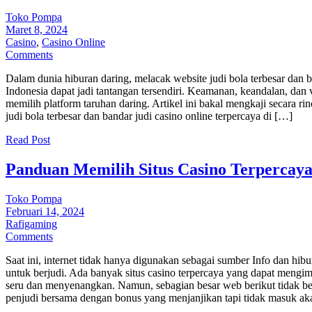
Toko Pompa
Maret 8, 2024
Casino
,
Casino Online
Comments
Dalam dunia hiburan daring, melacak website judi bola terbesar dan ba
Indonesia dapat jadi tantangan tersendiri. Keamanan, keandalan, dan 
memilih platform taruhan daring. Artikel ini bakal mengkaji secara r
judi bola terbesar dan bandar judi casino online terpercaya di […]
Read Post
Panduan Memilih Situs Casino Terpercaya
Toko Pompa
Februari 14, 2024
Rafigaming
Comments
Saat ini, internet tidak hanya digunakan sebagai sumber Info dan hibura
untuk berjudi. Ada banyak situs casino terpercaya yang dapat meng
seru dan menyenangkan. Namun, sebagian besar web berikut tidak be
penjudi bersama dengan bonus yang menjanjikan tapi tidak masuk ak