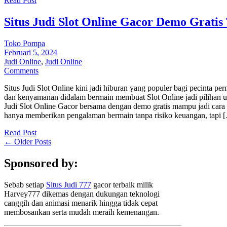
Read Post
Situs Judi Slot Online Gacor Demo Gratis
Toko Pompa
Februari 5, 2024
Judi Online
,
Judi Online
Comments
Situs Judi Slot Online kini jadi hiburan yang populer bagi pecinta 
dan kenyamanan didalam bermain membuat Slot Online jadi pilihan u
Judi Slot Online Gacor bersama dengan demo gratis mampu jadi cara a
hanya memberikan pengalaman bermain tanpa risiko keuangan, tapi 
Read Post
← Older Posts
Sponsored by:
Sebab setiap
Situs Judi 777
gacor terbaik milik
Harvey777 dikemas dengan dukungan teknologi
canggih dan animasi menarik hingga tidak cepat
membosankan serta mudah meraih kemenangan.