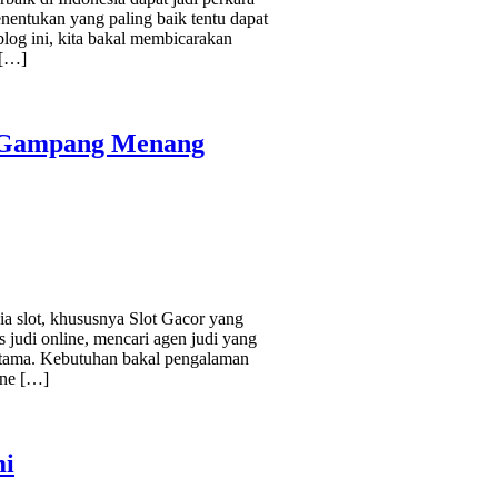
nentukan yang paling baik tentu dapat
og ini, kita bakal membicarakan
 […]
or Gampang Menang
a slot, khususnya Slot Gacor yang
judi online, mencari agen judi yang
s utama. Kebutuhan bakal pengalaman
ine […]
mi