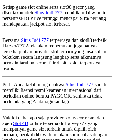
Setiap game slot online serta slot88 gacor yang
disediakan oleh
Situs Judi 777
memiliki nilai winrate
persentase RTP live tertinggi mencapai 98% peluang
mendapatkan jackpot slot terbesar.
Bersama
Situs Judi 777
terpercaya dan slot88 terbaik
Harvey777 Anda akan menemukan juga banyak
tersedia pilihan provider slot terbaru yang bisa kalian
buktikan secara langsung lengkap serta nikmatnya
bermain taruhan secara fair di situs slot terpercaya
resmi.
Perlu Anda ketahui juga bahwa
Situs Judi 777
sudah
memiliki lisensi resmi keamanan internasional dari
perjudian online berupa PAGCOR, sehingga tidak
perlu ada yang Anda ragukan lagi.
Yuk kita lihat apa saja provider slot gacor resmi dan
agen
Slot 4D
online tersedia di Harvey777 yang
mempunyai game slot terbaik untuk dipilih oleh
pemain, berikut dibawah ini akan kami bahas dengan