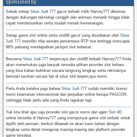
Sponsored by:
Sebab setiap
Situs Judi 777
gacor terbaik milik Harvey777 dikemas
dengan dukungan teknologi canggih dan animasi menarik hingga tidak
cepat membosankan serta mudah meraih kemenangan.
Setiap game slot online serta slot88 gacor yang disediakan oleh
Situs
Judi 777
memiliki nilai winrate persentase RTP live tertinggi mencapai
98% peluang mendapatkan jackpot slot terbesar.
Bersama
Situs Judi 777
terpercaya dan slot88 terbaik Harvey777 Anda
akan menemukan juga banyak tersedia pilihan provider slot terbaru
yang bisa kalian buktikan secara langsung lengkap serta nikmatnya
bermain taruhan secara fair di situs slot terpercaya resmi.
Perlu Anda ketahui juga bahwa
Situs Judi 777
sudah memiliki lisensi
resmi keamanan internasional dari perjudian online berupa PAGCOR,
sehingga tidak perlu ada yang Anda ragukan lagi.
Yuk kita lihat apa saja provider slot gacor resmi dan agen
Slot 4D
online tersedia di Harvey777 yang mempunyai game slot terbaik untuk
dipilih oleh pemain, berikut dibawah ini akan kami bahas dengan
lengkap serta detail mengenai masing-masing dari platform provider
game tersebut.