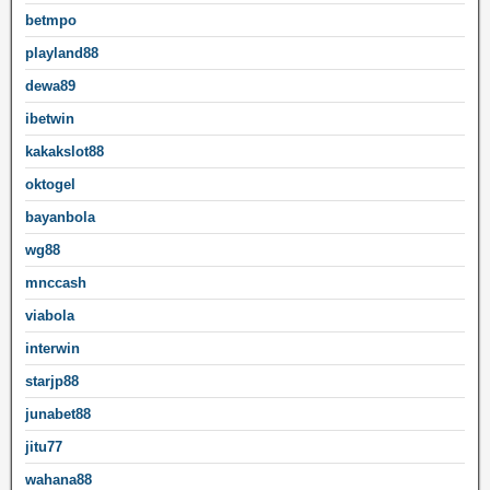
betmpo
playland88
dewa89
ibetwin
kakakslot88
oktogel
bayanbola
wg88
mnccash
viabola
interwin
starjp88
junabet88
jitu77
wahana88