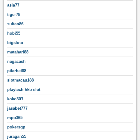
asia77
tiger78
sultan86
hobi55
bigsloto
matahari88
nagacash
pilarbet88
slotmacau188
playtech hkb slot
koko303
jasabet777
mpo365
pokersgp
juragan55