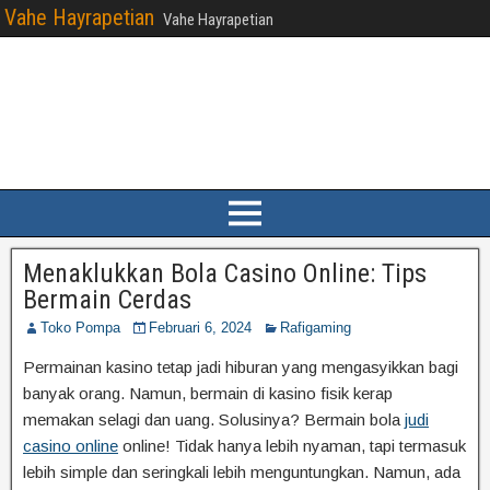
Vahe Hayrapetian
Vahe Hayrapetian
Menaklukkan Bola Casino Online: Tips
Bermain Cerdas
Toko Pompa
Februari 6, 2024
Rafigaming
Permainan kasino tetap jadi hiburan yang mengasyikkan bagi
banyak orang. Namun, bermain di kasino fisik kerap
memakan selagi dan uang. Solusinya? Bermain bola
judi
casino online
online! Tidak hanya lebih nyaman, tapi termasuk
lebih simple dan seringkali lebih menguntungkan. Namun, ada