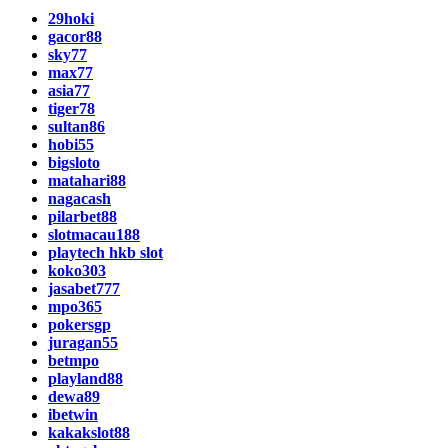
29hoki
gacor88
sky77
max77
asia77
tiger78
sultan86
hobi55
bigsloto
matahari88
nagacash
pilarbet88
slotmacau188
playtech hkb slot
koko303
jasabet777
mpo365
pokersgp
juragan55
betmpo
playland88
dewa89
ibetwin
kakakslot88