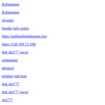
Rafigaming
Rafigaming
Jayaslot
bandar judi casino
https://pafitandjungkarang.org/
https://128.199.72.108/
link slot777 gacor
rafigaming
idnsport
taruhan judi bola
link slot777
link slot777 gacor
slot777