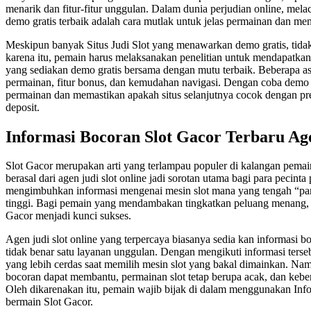
menarik dan fitur-fitur unggulan. Dalam dunia perjudian online, melac
demo gratis terbaik adalah cara mutlak untuk jelas permainan dan m
Meskipun banyak Situs Judi Slot yang menawarkan demo gratis, tidak
karena itu, pemain harus melaksanakan penelitian untuk mendapatkan 
yang sediakan demo gratis bersama dengan mutu terbaik. Beberapa asp
permainan, fitur bonus, dan kemudahan navigasi. Dengan coba demo 
permainan dan memastikan apakah situs selanjutnya cocok dengan pr
deposit.
Informasi Bocoran Slot Gacor Terbaru Age
Slot Gacor merupakan arti yang terlampau populer di kalangan pemain
berasal dari agen judi slot online jadi sorotan utama bagi para pecinta
mengimbuhkan informasi mengenai mesin slot mana yang tengah “pa
tinggi. Bagi pemain yang mendambakan tingkatkan peluang menang, pu
Gacor menjadi kunci sukses.
Agen judi slot online yang terpercaya biasanya sedia kan informasi b
tidak benar satu layanan unggulan. Dengan mengikuti informasi ters
yang lebih cerdas saat memilih mesin slot yang bakal dimainkan. Na
bocoran dapat membantu, permainan slot tetap berupa acak, dan kebe
Oleh dikarenakan itu, pemain wajib bijak di dalam menggunakan Info
bermain Slot Gacor.