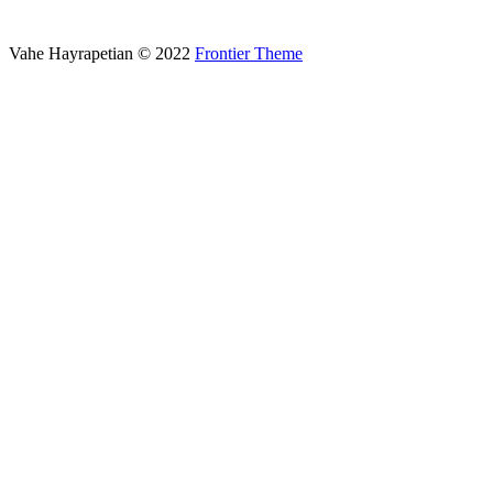
Toto Slot4D Login
Vahe Hayrapetian © 2022
Frontier Theme