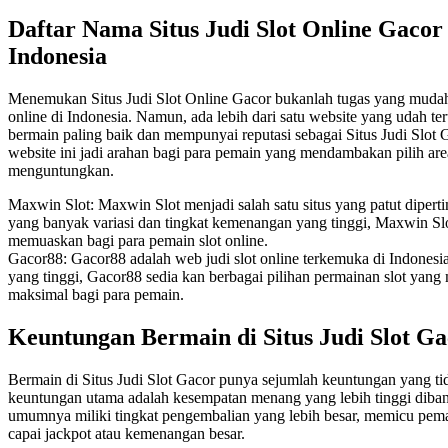
Daftar Nama Situs Judi Slot Online Gaco
Indonesia
Menemukan Situs Judi Slot Online Gacor bukanlah tugas yang mudah
online di Indonesia. Namun, ada lebih dari satu website yang udah 
bermain paling baik dan mempunyai reputasi sebagai Situs Judi Slo
website ini jadi arahan bagi para pemain yang mendambakan pilih ar
menguntungkan.
Maxwin Slot: Maxwin Slot menjadi salah satu situs yang patut diper
yang banyak variasi dan tingkat kemenangan yang tinggi, Maxwin S
memuaskan bagi para pemain slot online.
Gacor88: Gacor88 adalah web judi slot online terkemuka di Indones
yang tinggi, Gacor88 sedia kan berbagai pilihan permainan slot y
maksimal bagi para pemain.
Keuntungan Bermain di Situs Judi Slot Ga
Bermain di Situs Judi Slot Gacor punya sejumlah keuntungan yang ti
keuntungan utama adalah kesempatan menang yang lebih tinggi diba
umumnya miliki tingkat pengembalian yang lebih besar, memicu pema
capai jackpot atau kemenangan besar.