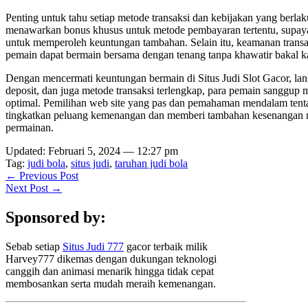
Penting untuk tahu setiap metode transaksi dan kebijakan yang berlak
menawarkan bonus khusus untuk metode pembayaran tertentu, supaya
untuk memperoleh keuntungan tambahan. Selain itu, keamanan transaks
pemain dapat bermain bersama dengan tenang tanpa khawatir bakal k
Dengan mencermati keuntungan bermain di Situs Judi Slot Gacor, la
deposit, dan juga metode transaksi terlengkap, para pemain sanggu
optimal. Pemilihan web site yang pas dan pemahaman mendalam tent
tingkatkan peluang kemenangan dan memberi tambahan kesenangan ma
permainan.
Updated: Februari 5, 2024 — 12:27 pm
Tag:
judi bola
,
situs judi
,
taruhan judi bola
← Previous Post
Next Post →
Sponsored by:
Sebab setiap
Situs Judi 777
gacor terbaik milik
Harvey777 dikemas dengan dukungan teknologi
canggih dan animasi menarik hingga tidak cepat
membosankan serta mudah meraih kemenangan.