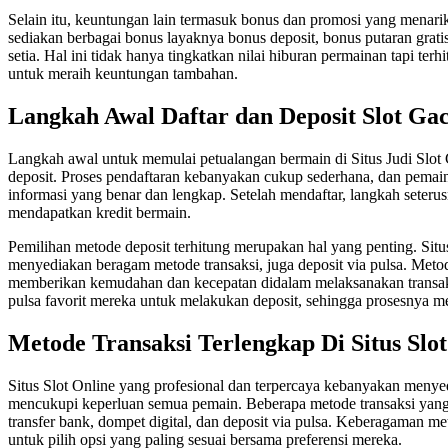
Selain itu, keuntungan lain termasuk bonus dan promosi yang menarik.
sediakan berbagai bonus layaknya bonus deposit, bonus putaran grati
setia. Hal ini tidak hanya tingkatkan nilai hiburan permainan tapi te
untuk meraih keuntungan tambahan.
Langkah Awal Daftar dan Deposit Slot Ga
Langkah awal untuk memulai petualangan bermain di Situs Judi Slot 
deposit. Proses pendaftaran kebanyakan cukup sederhana, dan pemain
informasi yang benar dan lengkap. Setelah mendaftar, langkah seteru
mendapatkan kredit bermain.
Pemilihan metode deposit terhitung merupakan hal yang penting. Sit
menyediakan beragam metode transaksi, juga deposit via pulsa. Metode 
memberikan kemudahan dan kecepatan didalam melaksanakan transa
pulsa favorit mereka untuk melakukan deposit, sehingga prosesnya men
Metode Transaksi Terlengkap Di Situs Slot
Situs Slot Online yang profesional dan terpercaya kebanyakan menye
mencukupi keperluan semua pemain. Beberapa metode transaksi yang 
transfer bank, dompet digital, dan deposit via pulsa. Keberagaman 
untuk pilih opsi yang paling sesuai bersama preferensi mereka.