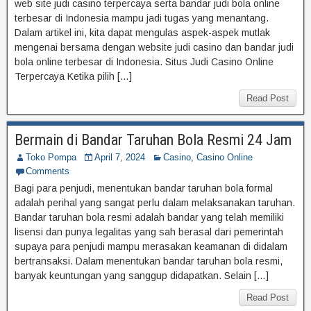
web site judi casino terpercaya serta bandar judi bola online
terbesar di Indonesia mampu jadi tugas yang menantang.
Dalam artikel ini, kita dapat mengulas aspek-aspek mutlak
mengenai bersama dengan website judi casino dan bandar judi
bola online terbesar di Indonesia. Situs Judi Casino Online
Terpercaya Ketika pilih […]
Read Post
Bermain di Bandar Taruhan Bola Resmi 24 Jam
Toko Pompa
April 7, 2024
Casino
,
Casino Online
Comments
Bagi para penjudi, menentukan bandar taruhan bola formal
adalah perihal yang sangat perlu dalam melaksanakan taruhan.
Bandar taruhan bola resmi adalah bandar yang telah memiliki
lisensi dan punya legalitas yang sah berasal dari pemerintah
supaya para penjudi mampu merasakan keamanan di didalam
bertransaksi. Dalam menentukan bandar taruhan bola resmi,
banyak keuntungan yang sanggup didapatkan. Selain […]
Read Post