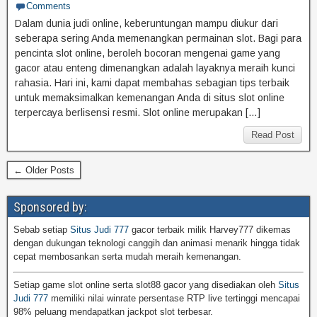
Comments
Dalam dunia judi online, keberuntungan mampu diukur dari
seberapa sering Anda memenangkan permainan slot. Bagi para
pencinta slot online, beroleh bocoran mengenai game yang
gacor atau enteng dimenangkan adalah layaknya meraih kunci
rahasia. Hari ini, kami dapat membahas sebagian tips terbaik
untuk memaksimalkan kemenangan Anda di situs slot online
terpercaya berlisensi resmi. Slot online merupakan […]
Read Post
← Older Posts
Sponsored by:
Sebab setiap
Situs Judi 777
gacor terbaik milik Harvey777 dikemas
dengan dukungan teknologi canggih dan animasi menarik hingga tidak
cepat membosankan serta mudah meraih kemenangan.
Setiap game slot online serta slot88 gacor yang disediakan oleh
Situs
Judi 777
memiliki nilai winrate persentase RTP live tertinggi mencapai
98% peluang mendapatkan jackpot slot terbesar.