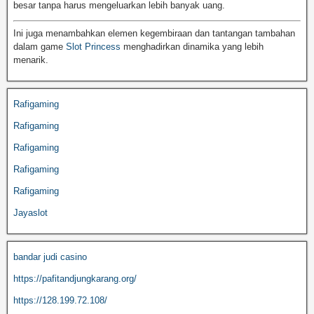
besar tanpa harus mengeluarkan lebih banyak uang.
Ini juga menambahkan elemen kegembiraan dan tantangan tambahan
dalam game
Slot Princess
menghadirkan dinamika yang lebih
menarik.
Rafigaming
Rafigaming
Rafigaming
Rafigaming
Rafigaming
Jayaslot
bandar judi casino
https://pafitandjungkarang.org/
https://128.199.72.108/