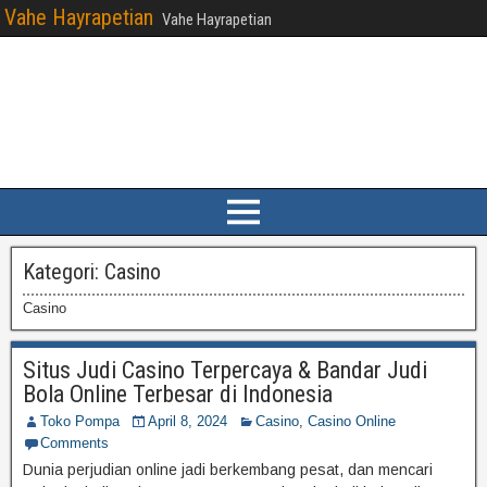
Vahe Hayrapetian
Vahe Hayrapetian
Kategori:
Casino
Casino
Situs Judi Casino Terpercaya & Bandar Judi
Bola Online Terbesar di Indonesia
Toko Pompa
April 8, 2024
Casino
,
Casino Online
Comments
Dunia perjudian online jadi berkembang pesat, dan mencari