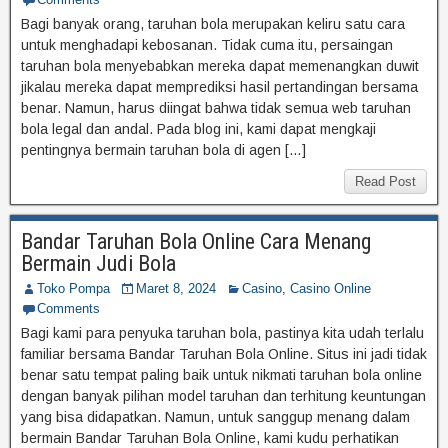
Bagi banyak orang, taruhan bola merupakan keliru satu cara
untuk menghadapi kebosanan. Tidak cuma itu, persaingan
taruhan bola menyebabkan mereka dapat memenangkan duwit
jikalau mereka dapat memprediksi hasil pertandingan bersama
benar. Namun, harus diingat bahwa tidak semua web taruhan
bola legal dan andal. Pada blog ini, kami dapat mengkaji
pentingnya bermain taruhan bola di agen […]
Read Post
Bandar Taruhan Bola Online Cara Menang
Bermain Judi Bola
Toko Pompa
Maret 8, 2024
Casino
,
Casino Online
Comments
Bagi kami para penyuka taruhan bola, pastinya kita udah terlalu
familiar bersama Bandar Taruhan Bola Online. Situs ini jadi tidak
benar satu tempat paling baik untuk nikmati taruhan bola online
dengan banyak pilihan model taruhan dan terhitung keuntungan
yang bisa didapatkan. Namun, untuk sanggup menang dalam
bermain Bandar Taruhan Bola Online, kami kudu perhatikan