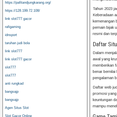
https://pafitandjungkarang.org/
Tahun 2023 ja
https://128.199.72.108/
Keberadaan ag
link slot777 gacor
kemenangan ba
rafigaming
pemain bijak 
resmi dan ter
idnsport
taruhan judi bola
Daftar Sit
link slot777
Dalam menjalan
awal yang krus
link slot777 gacor
memberikan fa
slot777
benar bernila
slot777
pengalaman be
anti rungkad
Daftar web ju
bangsajp
promosi yang d
keuntungan dal
bangsajp
mampu meneku
Agen Situs Slot
Game Tamba
Slot Gacor Online