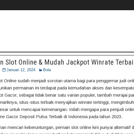
 Slot Online & Mudah Jackpot Winrate Terbai
Januari 12, 2024
Bola
t Online sudah menjadi sorotan utama bagi para penggemar judi onli
unikan permainan ini terdapat pada kemudahan akses dan kesempata
lot Gacor, sebagai tidak benar satu varian populer, tambah merajai p
enariknya, situs-situs terbaik menyajikan winrate tertinggi, mengimb
sar untuk mencapai kemenangan. Inilah mengapa para penjudi onli
line Gacor Deposit Pulsa Terbaik di Indonesia pada tahun 2023.
an mencari keberuntungan, pemain slot online kini punyai alternatif d