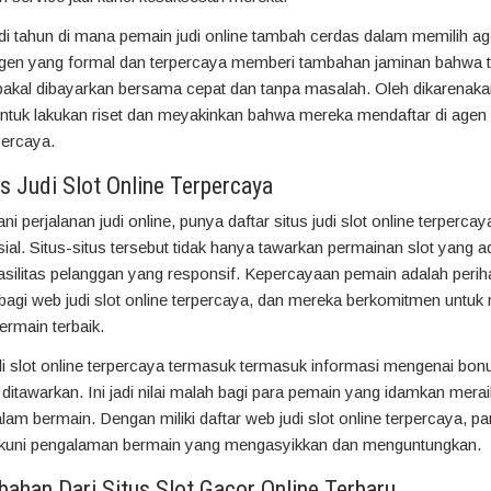
di tahun di mana pemain judi online tambah cerdas dalam memilih age
en yang formal dan terpercaya memberi tambahan jaminan bahwa ti
kal dibayarkan bersama cepat dan tanpa masalah. Oleh dikarenakan
untuk lakukan riset dan meyakinkan bahwa mereka mendaftar di agen s
percaya.
us Judi Slot Online Terpercaya
i perjalanan judi online, punya daftar situs judi slot online terperca
ial. Situs-situs tersebut tidak hanya tawarkan permainan slot yang adi
silitas pelanggan yang responsif. Kepercayaan pemain adalah perih
i bagi web judi slot online terpercaya, dan mereka berkomitmen unt
rmain terbaik.
di slot online terpercaya termasuk termasuk informasi mengenai bon
itawarkan. Ini jadi nilai malah bagi para pemain yang idamkan merai
am bermain. Dengan miliki daftar web judi slot online terpercaya, p
ni pengalaman bermain yang mengasyikkan dan menguntungkan.
han Dari Situs Slot Gacor Online Terbaru