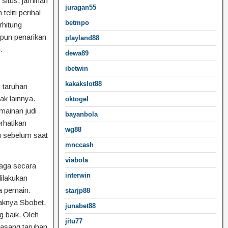
 situs, jaminan
juragan55
liti perihal
betmpo
rhitung
pun penarikan
playland88
.
dewa89
ibetwin
kakakslot88
 taruhan
ak lainnya.
oktogel
mainan judi
bayanbola
rhatikan
wg88
u sebelum saat
mnccash
viabola
raga secara
interwin
ilakukan
a pemain.
starjp88
yaknya Sbobet,
junabet88
g baik. Oleh
jitu77
masang taruhan