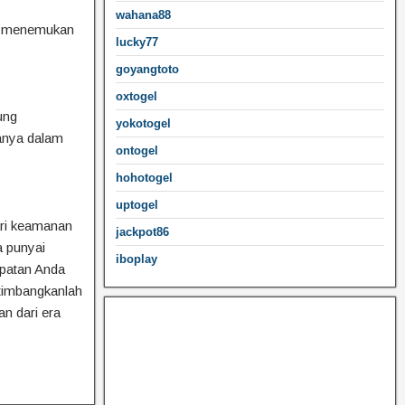
wahana88
s, menemukan
lucky77
goyangtoto
oxtogel
ung
yokotogel
anya dalam
ontogel
hohotogel
uptogel
ari keamanan
jackpot86
a punyai
iboplay
mpatan Anda
timbangkanlah
an dari era
Mega888
Toto4D
Mega888 login
Toto Slot4D Login