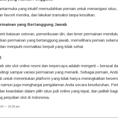
ntarmuka yang intuitif memudahkan pemain untuk menavigasi situ
n favorit mereka, dan lakukan transaksi tanpa kesulitan.
ermainan yang Bertanggung Jawab
perti batasan setoran, pemeriksaan diri, dan timer permainan menduk
kan permainan yang bertanggung jawab, memelihara pemain selam
dan menjauhi normalitas berjudi yang tidak sehat.
n
b site slot online resmi dan terpercaya adalah mengerti – berasal d
andingi sampai variasi permainan yang menarik. Sebagai pemain, And
b untuk menentukan platform yang tidak hanya meningkatkan kese
 namun juga menghargai pengalaman Anda secara keseluruhan. Per
n keandalan dalam pilih situs judi online yang tepat, dan jadilah bagi
 perjudian slot di Indonesia.
2024 — 10:26 pm