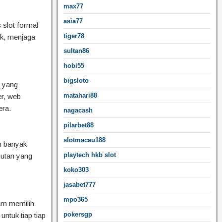
max77
asia77
 slot formal
tiger78
ik, menjaga
sultan86
hobi55
bigsloto
n yang
matahari88
er, web
era.
nagacash
pilarbet88
slotmacau188
h banyak
playtech hkb slot
butan yang
koko303
jasabet777
mpo365
lam memilih
pokersgp
ntuk tiap tiap