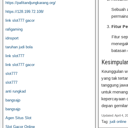
https://pafitandjungkarang.org/
Sebuah a
https://128.199.72.108/
permaina
link slot777 gacor
Fitur P
rafigaming
Fitur se
idnsport
menegak
taruhan judi bola
batasan 
link slot777
Kesimpula
link slot777 gacor
Keunggulan we
slot777
yang tak tert
slot777
tanggung jawa
anti rungkad
untuk menang
kepercayaan da
bangsajp
depan gemilang
bangsajp
Updated: April 4, 
Agen Situs Slot
Tag:
judi online
Slot Gacor Online