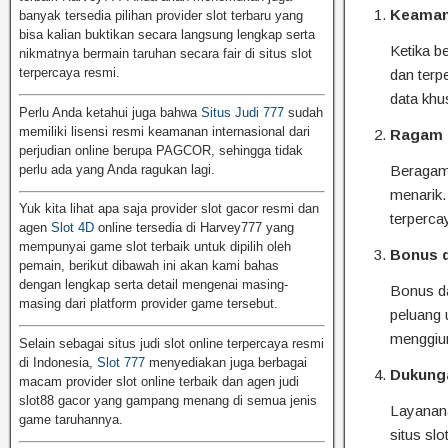
Keamana
banyak tersedia pilihan provider slot terbaru yang
bisa kalian buktikan secara langsung lengkap serta
Ketika b
nikmatnya bermain taruhan secara fair di situs slot
terpercaya resmi.
dan terp
data khu
Perlu Anda ketahui juga bahwa
Situs Judi 777
sudah
memiliki lisensi resmi keamanan internasional dari
Ragam 
perjudian online berupa PAGCOR, sehingga tidak
perlu ada yang Anda ragukan lagi.
Beragamn
menarik.
Yuk kita lihat apa saja provider slot gacor resmi dan
terperca
agen
Slot 4D
online tersedia di Harvey777 yang
mempunyai game slot terbaik untuk dipilih oleh
Bonus 
pemain, berikut dibawah ini akan kami bahas
dengan lengkap serta detail mengenai masing-
Bonus da
masing dari platform provider game tersebut.
peluang 
menggiur
Selain sebagai situs judi slot online terpercaya resmi
di Indonesia,
Slot 777
menyediakan juga berbagai
Dukunga
macam provider slot online terbaik dan agen judi
slot88 gacor yang gampang menang di semua jenis
Layanana
game taruhannya.
situs sl