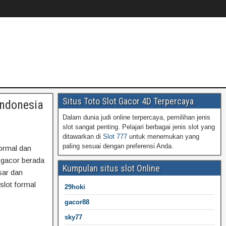
Situs Toto Slot Gacor 4D Terpercaya
Indonesia
Dalam dunia judi online terpercaya, pemilihan jenis
slot sangat penting. Pelajari berbagai jenis slot yang
ditawarkan di
Slot 777
untuk menemukan yang
paling sesuai dengan preferensi Anda.
formal dan
 gacor berada
Kumpulan situs slot Online
sar dan
slot formal
29hoki
gacor88
sky77