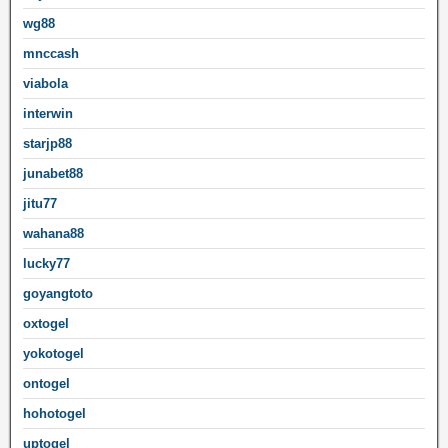
wg88
mnccash
viabola
interwin
starjp88
junabet88
jitu77
wahana88
lucky77
goyangtoto
oxtogel
yokotogel
ontogel
hohotogel
uptogel