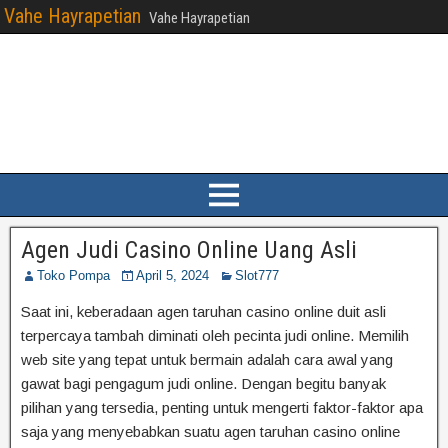
Vahe Hayrapetian
Vahe Hayrapetian
Agen Judi Casino Online Uang Asli
Toko Pompa
April 5, 2024
Slot777
Saat ini, keberadaan agen taruhan casino online duit asli
terpercaya tambah diminati oleh pecinta judi online. Memilih
web site yang tepat untuk bermain adalah cara awal yang
gawat bagi pengagum judi online. Dengan begitu banyak
pilihan yang tersedia, penting untuk mengerti faktor-faktor apa
saja yang menyebabkan suatu agen taruhan casino online