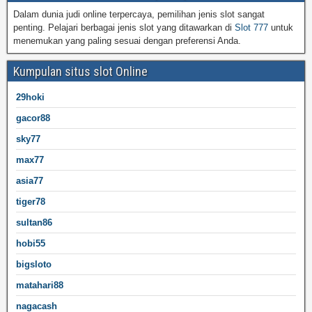
Dalam dunia judi online terpercaya, pemilihan jenis slot sangat
penting. Pelajari berbagai jenis slot yang ditawarkan di
Slot 777
untuk
menemukan yang paling sesuai dengan preferensi Anda.
Kumpulan situs slot Online
29hoki
gacor88
sky77
max77
asia77
tiger78
sultan86
hobi55
bigsloto
matahari88
nagacash