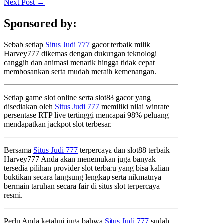
Next Post →
Sponsored by:
Sebab setiap
Situs Judi 777
gacor terbaik milik
Harvey777 dikemas dengan dukungan teknologi
canggih dan animasi menarik hingga tidak cepat
membosankan serta mudah meraih kemenangan.
Setiap game slot online serta slot88 gacor yang
disediakan oleh
Situs Judi 777
memiliki nilai winrate
persentase RTP live tertinggi mencapai 98% peluang
mendapatkan jackpot slot terbesar.
Bersama
Situs Judi 777
terpercaya dan slot88 terbaik
Harvey777 Anda akan menemukan juga banyak
tersedia pilihan provider slot terbaru yang bisa kalian
buktikan secara langsung lengkap serta nikmatnya
bermain taruhan secara fair di situs slot terpercaya
resmi.
Perlu Anda ketahui juga bahwa
Situs Judi 777
sudah