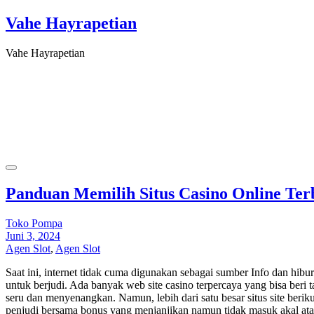
Vahe Hayrapetian
Vahe Hayrapetian
Panduan Memilih Situs Casino Online Ter
Toko Pompa
Juni 3, 2024
Agen Slot
,
Agen Slot
Saat ini, internet tidak cuma digunakan sebagai sumber Info dan hib
untuk berjudi. Ada banyak web site casino terpercaya yang bisa ber
seru dan menyenangkan. Namun, lebih dari satu besar situs site beriku
penjudi bersama bonus yang menjanjikan namun tidak masuk akal ata