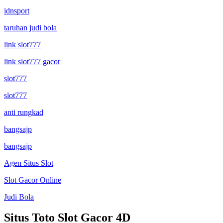
idnsport
taruhan judi bola
link slot777
link slot777 gacor
slot777
slot777
anti rungkad
bangsajp
bangsajp
Agen Situs Slot
Slot Gacor Online
Judi Bola
Situs Toto Slot Gacor 4D