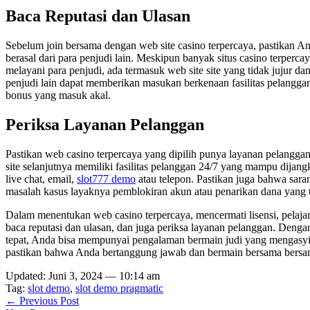
Baca Reputasi dan Ulasan
Sebelum join bersama dengan web site casino terpercaya, pastikan A
berasal dari para penjudi lain. Meskipun banyak situs casino terperc
melayani para penjudi, ada termasuk web site site yang tidak jujur ​​da
penjudi lain dapat memberikan masukan berkenaan fasilitas pelangga
bonus yang masuk akal.
Periksa Layanan Pelanggan
Pastikan web casino terpercaya yang dipilih punya layanan pelanggan 
site selanjutnya memiliki fasilitas pelanggan 24/7 yang mampu dijang
live chat, email,
slot777 demo
atau telepon. Pastikan juga bahwa sar
masalah kasus layaknya pemblokiran akun atau penarikan dana yang t
Dalam menentukan web casino terpercaya, mencermati lisensi, pelajari
baca reputasi dan ulasan, dan juga periksa layanan pelanggan. Deng
tepat, Anda bisa mempunyai pengalaman bermain judi yang mengasyi
pastikan bahwa Anda bertanggung jawab dan bermain bersama bersama
Updated: Juni 3, 2024 — 10:14 am
Tag:
slot demo
,
slot demo pragmatic
← Previous Post