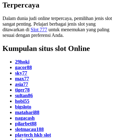
Terpercaya
Dalam dunia judi online terpercaya, pemilihan jenis slot
sangat penting. Pelajari berbagai jenis slot yang
ditawarkan di
Slot 777
untuk menemukan yang paling
sesuai dengan preferensi Anda.
Kumpulan situs slot Online
29hoki
gacor88
sky77
max77
asia77
tiger78
sultan86
hobi55
bigsloto
matahari88
nagacash
pilarbet88
slotmacau188
playtech hkb slot