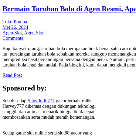
Bermain Taruhan Bola di Agen Resmi, Apa
Toko Pompa
Mei 26, 2024
Agen Slot
,
Agen Slot
Comments
Bagi banyak orang, taruhan bola merupakan tidak benar satu cara u
itu, persaingan taruhan bola sebabkan mereka sanggup memenangka
memprediksi hasil pertandingan bersama dengan benar. Namun, perlu d
taruhan bola legal dan andal. Pada blog ini, kami dapat mengkaji pe
Read Post
Sponsored by:
Sebab setiap
Situs Judi 777
gacor terbaik milik
Harvey777 dikemas dengan dukungan teknologi
canggih dan animasi menarik hingga tidak cepat
membosankan serta mudah meraih kemenangan.
Setiap game slot online serta slot88 gacor yang