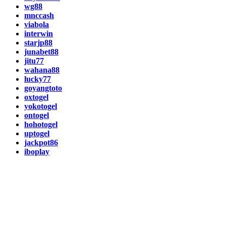
wg88
mnccash
viabola
interwin
starjp88
junabet88
jitu77
wahana88
lucky77
goyangtoto
oxtogel
yokotogel
ontogel
hohotogel
uptogel
jackpot86
iboplay
Mega888
Toto4D
Mega888 login
Toto Slot4D Login