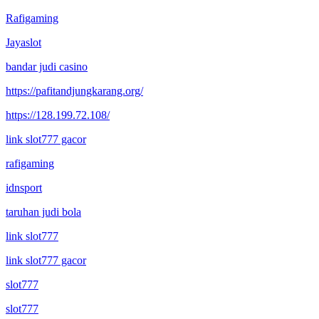
Rafigaming
Jayaslot
bandar judi casino
https://pafitandjungkarang.org/
https://128.199.72.108/
link slot777 gacor
rafigaming
idnsport
taruhan judi bola
link slot777
link slot777 gacor
slot777
slot777