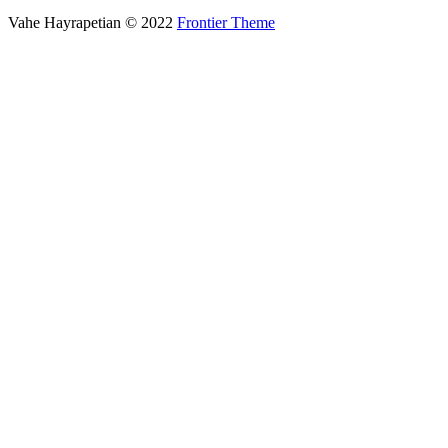
Vahe Hayrapetian © 2022
Frontier Theme