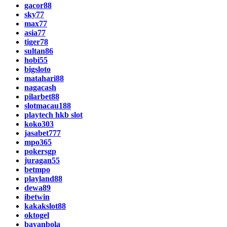
gacor88
sky77
max77
asia77
tiger78
sultan86
hobi55
bigsloto
matahari88
nagacash
pilarbet88
slotmacau188
playtech hkb slot
koko303
jasabet777
mpo365
pokersgp
juragan55
betmpo
playland88
dewa89
ibetwin
kakakslot88
oktogel
bayanbola