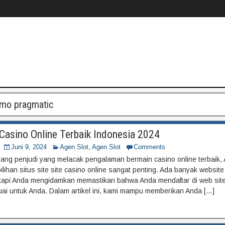
emo pragmatic
 Casino Online Terbaik Indonesia 2024
Juni 9, 2024
Agen Slot
,
Agen Slot
Comments
ang penjudi yang melacak pengalaman bermain casino online terbaik, 
lihan situs site site casino online sangat penting. Ada banyak website 
etapi Anda mengidamkan memastikan bahwa Anda mendaftar di web site
ai untuk Anda. Dalam artikel ini, kami mampu memberikan Anda […]