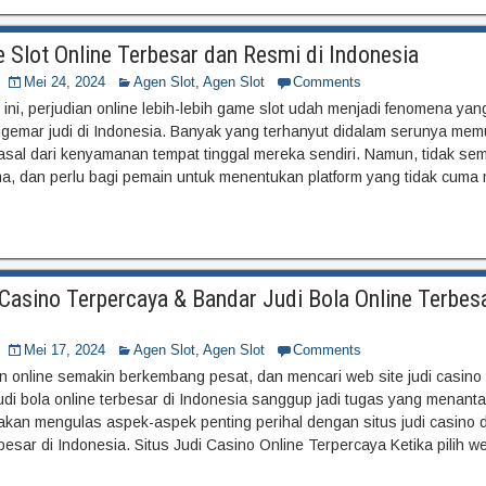
 Slot Online Terbesar dan Resmi di Indonesia
Mei 24, 2024
Agen Slot
,
Agen Slot
Comments
l ini, perjudian online lebih-lebih game slot udah menjadi fenomena ya
gemar judi di Indonesia. Banyak yang terhanyut didalam serunya mem
asal dari kenyamanan tempat tinggal mereka sendiri. Namun, tidak sem
ma, dan perlu bagi pemain untuk menentukan platform yang tidak cuma
 Casino Terpercaya & Bandar Judi Bola Online Terbesa
Mei 17, 2024
Agen Slot
,
Agen Slot
Comments
n online semakin berkembang pesat, dan mencari web site judi casino
udi bola online terbesar di Indonesia sanggup jadi tugas yang menant
ita akan mengulas aspek-aspek penting perihal dengan situs judi casino 
rbesar di Indonesia. Situs Judi Casino Online Terpercaya Ketika pilih w