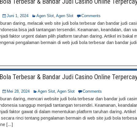
 Bola Terbesar & Bandar Judi Casino Online Terpercay
Juni 1, 2024
Agen Slot
,
Agen Slot
Comments
buran daring, melacak web site judi bola terbesar dan bandar judi casi
Indonesia bisa jadi tantangan tersendiri. Keamanan, keandalan, dan var
adi faktor urgent dalam pilih platform taruhan daring. Artikel ini bakal
engenai pengalaman bermain di web judi bola terbesar dan bandar judi
 Bola Terbesar & Bandar Judi Casino Online Terpercay
Mei 28, 2024
Agen Slot
,
Agen Slot
Comments
buran daring, mencari website judi bola terbesar dan bandar judi casin
Indonesia sanggup menjadi tantangan tersendiri. Keamanan, keandalan
adi faktor gawat di dalam menentukan platform taruhan daring. Artikel 
ecara rinci tentang pengalaman bermain di web site judi bola terbes
ine […]