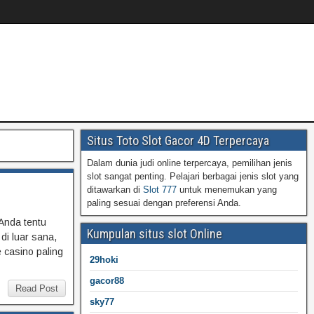
Situs Toto Slot Gacor 4D Terpercaya
Dalam dunia judi online terpercaya, pemilihan jenis
slot sangat penting. Pelajari berbagai jenis slot yang
ditawarkan di
Slot 777
untuk menemukan yang
paling sesuai dengan preferensi Anda.
Anda tentu
Kumpulan situs slot Online
di luar sana,
 casino paling
29hoki
gacor88
Read Post
sky77