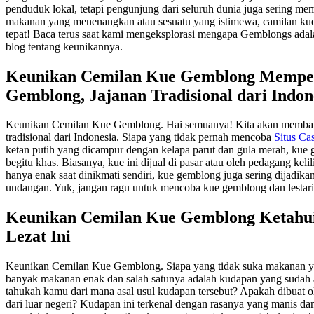
penduduk lokal, tetapi pengunjung dari seluruh dunia juga sering m
makanan yang menenangkan atau sesuatu yang istimewa, camilan kue i
tepat! Baca terus saat kami mengeksplorasi mengapa Gemblongs adala
blog tentang keunikannya.
Keunikan Cemilan Kue Gemblong Mempe
Gemblong, Jajanan Tradisional dari Indon
Keunikan Cemilan Kue Gemblong. Hai semuanya! Kita akan membaha
tradisional dari Indonesia. Siapa yang tidak pernah mencoba
Situs Ca
ketan putih yang dicampur dengan kelapa parut dan gula merah, kue
begitu khas. Biasanya, kue ini dijual di pasar atau oleh pedagang kel
hanya enak saat dinikmati sendiri, kue gemblong juga sering dijadika
undangan. Yuk, jangan ragu untuk mencoba kue gemblong dan lestarik
Keunikan Cemilan Kue Gemblong Ketahui
Lezat Ini
Keunikan Cemilan Kue Gemblong. Siapa yang tidak suka makanan yan
banyak makanan enak dan salah satunya adalah kudapan yang sudah a
tahukah kamu dari mana asal usul kudapan tersebut? Apakah dibuat o
dari luar negeri? Kudapan ini terkenal dengan rasanya yang manis da