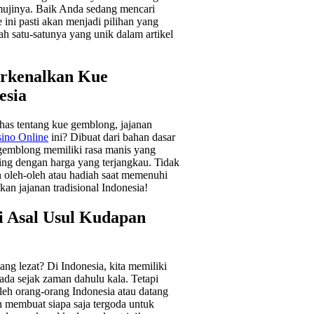
emujinya. Baik Anda sedang mencari
ni pasti akan menjadi pilihan yang
h satu-satunya yang unik dalam artikel
rkenalkan Kue
esia
s tentang kue gemblong, jajanan
sino Online
ini? Dibuat dari bahan dasar
 gemblong memiliki rasa manis yang
iling dengan harga yang terjangkau. Tidak
n oleh-oleh atau hadiah saat memenuhi
an jajanan tradisional Indonesia!
 Asal Usul Kudapan
g lezat? Di Indonesia, kita memiliki
da sejak zaman dahulu kala. Tetapi
leh orang-orang Indonesia atau datang
n membuat siapa saja tergoda untuk