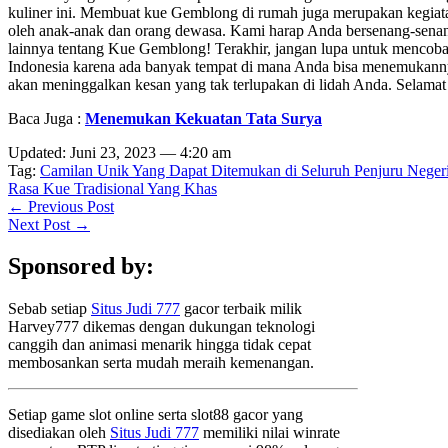
kuliner ini. Membuat kue Gemblong di rumah juga merupakan kegiata
oleh anak-anak dan orang dewasa. Kami harap Anda bersenang-senang
lainnya tentang Kue Gemblong! Terakhir, jangan lupa untuk mencoba c
Indonesia karena ada banyak tempat di mana Anda bisa menemukanny
akan meninggalkan kesan yang tak terlupakan di lidah Anda. Selama
Baca Juga :
Menemukan Kekuatan Tata Surya
Updated: Juni 23, 2023 — 4:20 am
Tag:
Camilan Unik Yang Dapat Ditemukan di Seluruh Penjuru Neger
Rasa Kue Tradisional Yang Khas
← Previous Post
Next Post →
Sponsored by:
Sebab setiap
Situs Judi 777
gacor terbaik milik
Harvey777 dikemas dengan dukungan teknologi
canggih dan animasi menarik hingga tidak cepat
membosankan serta mudah meraih kemenangan.
Setiap game slot online serta slot88 gacor yang
disediakan oleh
Situs Judi 777
memiliki nilai winrate