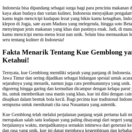
Indonesia bisa dipandang sebagai surga bagi para pencinta makanan d
kaya akan budaya dan varian kuliner, Indonesia menyajikan pengalam
kamu ingin mencicipi kudapan lezat yang bikin kamu ketagihan, Indo
klepon di Jogja, sate ayam Madura yang melegenda, hingga soto Betaw
menyimpan jenis makanan yang khas dan pastinya enak. Jadi, di mana
kamu mencicipi menu-menu lezat nan unik. Selain bisa memuaskan li
seru tentang kuliner di Indonesia!
Fakta Menarik Tentang Kue Gemblong y
Ketahui!
Ternyata, kue Gemblong memiliki sejarah yang panjang di Indonesia. 
Jawa Timur dan sering dijadikan sebagai hidangan spesial untuk acar
sejarahnya yang menarik, namun juga cara pembuatannya yang unik.
digoreng hingga garing dan kemudian dicampur dengan kelapa parut y
itu, untuk memberikan rasa manis yang khas, kue ini diisi dengan cai
disajikan dalam bentuk bola kecil. Bagi pecinta kue tradisional Indo
sempurna untuk menikmati cita rasa Nusantara yang autentik.
Kue Gemblong telah melalui perjalanan panjang sejak pertama kali m
merupakan salah satu kudapan yang paling disayangi dari negeri yang 
berjalannya waktu, menjadikannya semakin istimewa dari generasi ke 
dan rasa yang unik, kue ini dapat membawa kegembiraan dan kebaha