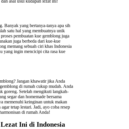
an asal usul kudapan lezat ini!
. Banyak yang bertanya-tanya apa sih
Salah satu hal yang membuatnya unik
tu, proses pembuatan kue gemblong juga
nakan juga berbeda dari kue-kue
blong memang sebuah ciri khas Indonesia
u yang ingin mencicipi cita rasa kue
gemblong? Jangan khawatir jika Anda
ue gemblong di rumah cukup mudah. Anda
k goreng. Setelah mengikuti langkah-
 yang segar dan homemade bersama
ya memenuhi keinginan untuk makan
agar tetap lestari. Jadi, ayo coba resep
harmonisan di rumah Anda!
zat Ini di Indonesia