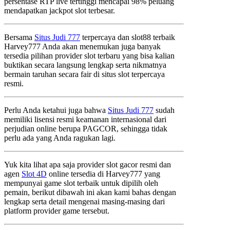
persentase RTP live tertinggi mencapai 98% peluang
mendapatkan jackpot slot terbesar.
Bersama
Situs Judi 777
terpercaya dan slot88 terbaik
Harvey777 Anda akan menemukan juga banyak
tersedia pilihan provider slot terbaru yang bisa kalian
buktikan secara langsung lengkap serta nikmatnya
bermain taruhan secara fair di situs slot terpercaya
resmi.
Perlu Anda ketahui juga bahwa
Situs Judi 777
sudah
memiliki lisensi resmi keamanan internasional dari
perjudian online berupa PAGCOR, sehingga tidak
perlu ada yang Anda ragukan lagi.
Yuk kita lihat apa saja provider slot gacor resmi dan
agen
Slot 4D
online tersedia di Harvey777 yang
mempunyai game slot terbaik untuk dipilih oleh
pemain, berikut dibawah ini akan kami bahas dengan
lengkap serta detail mengenai masing-masing dari
platform provider game tersebut.