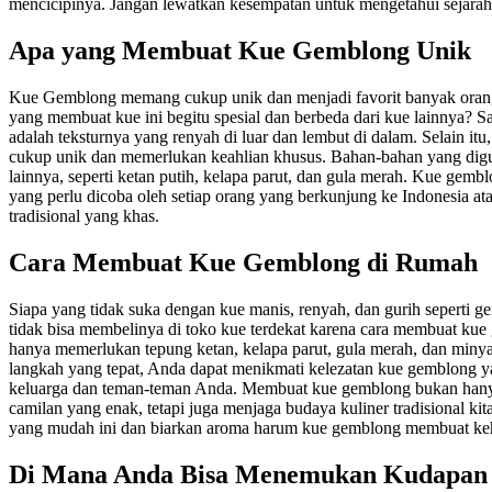
mencicipinya. Jangan lewatkan kesempatan untuk mengetahui sejarah d
Apa yang Membuat Kue Gemblong Unik
Kue Gemblong memang cukup unik dan menjadi favorit banyak orang
yang membuat kue ini begitu spesial dan berbeda dari kue lainnya? 
adalah teksturnya yang renyah di luar dan lembut di dalam. Selain i
cukup unik dan memerlukan keahlian khusus. Bahan-bahan yang digu
lainnya, seperti ketan putih, kelapa parut, dan gula merah. Kue gem
yang perlu dicoba oleh setiap orang yang berkunjung ke Indonesia ata
tradisional yang khas.
Cara Membuat Kue Gemblong di Rumah
Siapa yang tidak suka dengan kue manis, renyah, dan gurih seperti 
tidak bisa membelinya di toko kue terdekat karena cara membuat k
hanya memerlukan tepung ketan, kelapa parut, gula merah, dan minya
langkah yang tepat, Anda dapat menikmati kelezatan kue gemblong
keluarga dan teman-teman Anda. Membuat kue gemblong bukan han
camilan yang enak, tetapi juga menjaga budaya kuliner tradisional kita 
yang mudah ini dan biarkan aroma harum kue gemblong membuat ke
Di Mana Anda Bisa Menemukan Kudapan Le