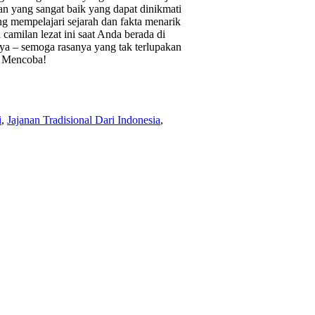
n yang sangat baik yang dapat dinikmati
 mempelajari sejarah dan fakta menarik
amilan lezat ini saat Anda berada di
a – semoga rasanya yang tak terlupakan
t Mencoba!
i
,
Jajanan Tradisional Dari Indonesia
,