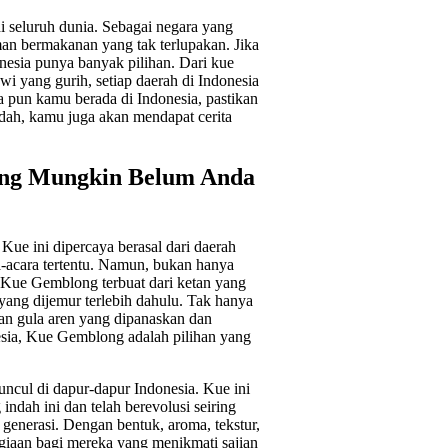
i seluruh dunia. Sebagai negara yang
an bermakanan yang tak terlupakan. Jika
nesia punya banyak pilihan. Dari kue
i yang gurih, setiap daerah di Indonesia
 pun kamu berada di Indonesia, pastikan
dah, kamu juga akan mendapat cerita
ang Mungkin Belum Anda
Kue ini dipercaya berasal dari daerah
a-acara tertentu. Namun, bukan hanya
 Kue Gemblong terbuat dari ketan yang
ang dijemur terlebih dahulu. Tak hanya
ran gula aren yang dipanaskan dan
nesia, Kue Gemblong adalah pilihan yang
uncul di dapur-dapur Indonesia. Kue ini
indah ini dan telah berevolusi seiring
generasi. Dengan bentuk, aroma, tekstur,
giaan bagi mereka yang menikmati sajian