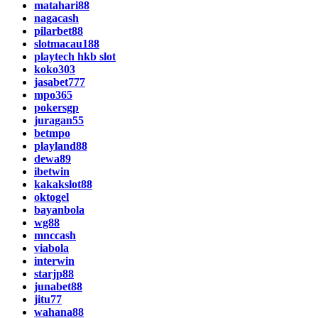
matahari88
nagacash
pilarbet88
slotmacau188
playtech hkb slot
koko303
jasabet777
mpo365
pokersgp
juragan55
betmpo
playland88
dewa89
ibetwin
kakakslot88
oktogel
bayanbola
wg88
mnccash
viabola
interwin
starjp88
junabet88
jitu77
wahana88