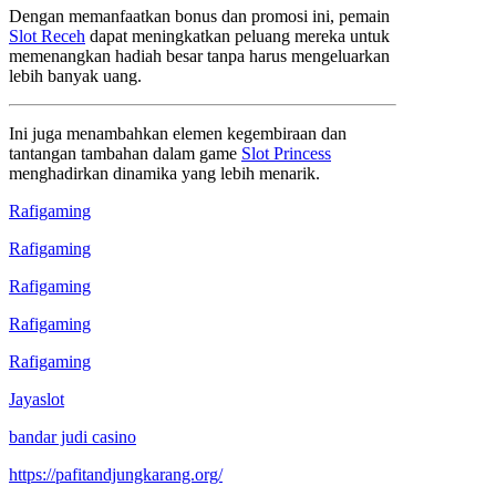
Dengan memanfaatkan bonus dan promosi ini, pemain
Slot Receh
dapat meningkatkan peluang mereka untuk
memenangkan hadiah besar tanpa harus mengeluarkan
lebih banyak uang.
Ini juga menambahkan elemen kegembiraan dan
tantangan tambahan dalam game
Slot Princess
menghadirkan dinamika yang lebih menarik.
Rafigaming
Rafigaming
Rafigaming
Rafigaming
Rafigaming
Jayaslot
bandar judi casino
https://pafitandjungkarang.org/