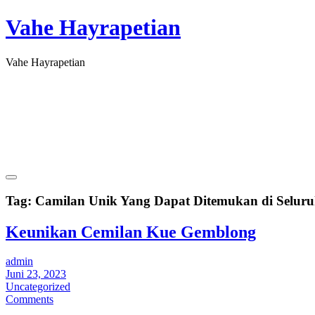
Vahe Hayrapetian
Vahe Hayrapetian
Tag:
Camilan Unik Yang Dapat Ditemukan di Seluru
Keunikan Cemilan Kue Gemblong
admin
Juni 23, 2023
Uncategorized
Comments