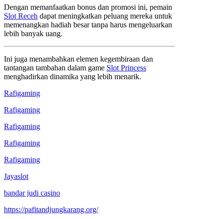
Dengan memanfaatkan bonus dan promosi ini, pemain
Slot Receh
dapat meningkatkan peluang mereka untuk
memenangkan hadiah besar tanpa harus mengeluarkan
lebih banyak uang.
Ini juga menambahkan elemen kegembiraan dan
tantangan tambahan dalam game
Slot Princess
menghadirkan dinamika yang lebih menarik.
Rafigaming
Rafigaming
Rafigaming
Rafigaming
Rafigaming
Jayaslot
bandar judi casino
https://pafitandjungkarang.org/