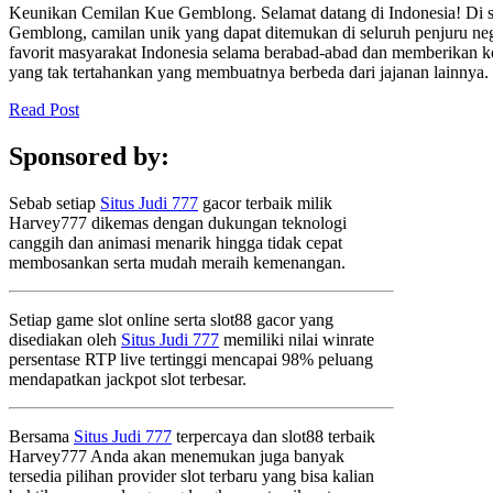
Keunikan Cemilan Kue Gemblong. Selamat datang di Indonesia! Di s
Gemblong, camilan unik yang dapat ditemukan di seluruh penjuru nege
favorit masyarakat Indonesia selama berabad-abad dan memberikan ko
yang tak tertahankan yang membuatnya berbeda dari jajanan lainnya
Read Post
Sponsored by:
Sebab setiap
Situs Judi 777
gacor terbaik milik
Harvey777 dikemas dengan dukungan teknologi
canggih dan animasi menarik hingga tidak cepat
membosankan serta mudah meraih kemenangan.
Setiap game slot online serta slot88 gacor yang
disediakan oleh
Situs Judi 777
memiliki nilai winrate
persentase RTP live tertinggi mencapai 98% peluang
mendapatkan jackpot slot terbesar.
Bersama
Situs Judi 777
terpercaya dan slot88 terbaik
Harvey777 Anda akan menemukan juga banyak
tersedia pilihan provider slot terbaru yang bisa kalian