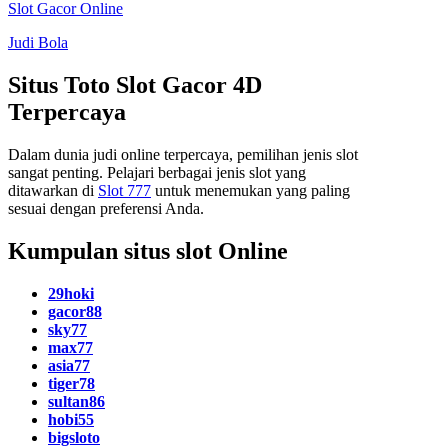
Slot Gacor Online
Judi Bola
Situs Toto Slot Gacor 4D
Terpercaya
Dalam dunia judi online terpercaya, pemilihan jenis slot
sangat penting. Pelajari berbagai jenis slot yang
ditawarkan di
Slot 777
untuk menemukan yang paling
sesuai dengan preferensi Anda.
Kumpulan situs slot Online
29hoki
gacor88
sky77
max77
asia77
tiger78
sultan86
hobi55
bigsloto