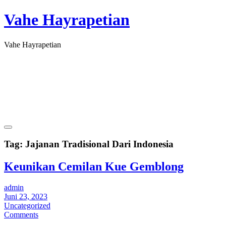
Vahe Hayrapetian
Vahe Hayrapetian
Tag:
Jajanan Tradisional Dari Indonesia
Keunikan Cemilan Kue Gemblong
admin
Juni 23, 2023
Uncategorized
Comments