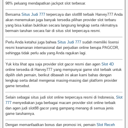
98% peluang mendapatkan jackpot slot terbesar.
Bersama
Situs Judi 777
terpercaya dan slot88 terbaik Harvey777 Anda
akan menemukan juga banyak tersedia pilihan provider slot terbaru
yang bisa kalian buktikan secara langsung lengkap serta nikmatnya
bermain taruhan secara fair di situs slot terpercaya resmi.
Perlu Anda ketahui juga bahwa
Situs Judi 777
sudah memiliki lisensi
resmi keamanan internasional dari perjudian online berupa PAGCOR,
sehingga tidak perlu ada yang Anda ragukan lagi.
Yuk kita lihat apa saja provider slot gacor resmi dan agen
Slot 4D
online tersedia di Harvey777 yang mempunyai game slot terbaik untuk
dipilih oleh pemain, berikut dibawah ini akan kami bahas dengan
lengkap serta detail mengenai masing-masing dari platform provider
game tersebut.
Selain sebagai situs judi slot online terpercaya resmi di Indonesia,
Slot
777
menyediakan juga berbagai macam provider slot online terbaik
dan agen judi slot88 gacor yang gampang menang di semua jenis
game taruhannya.
Dengan memanfaatkan bonus dan promosi ini, pemain
Slot Receh