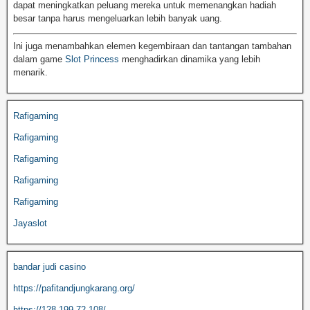
dapat meningkatkan peluang mereka untuk memenangkan hadiah
besar tanpa harus mengeluarkan lebih banyak uang.
Ini juga menambahkan elemen kegembiraan dan tantangan tambahan
dalam game
Slot Princess
menghadirkan dinamika yang lebih
menarik.
Rafigaming
Rafigaming
Rafigaming
Rafigaming
Rafigaming
Jayaslot
bandar judi casino
https://pafitandjungkarang.org/
https://128.199.72.108/