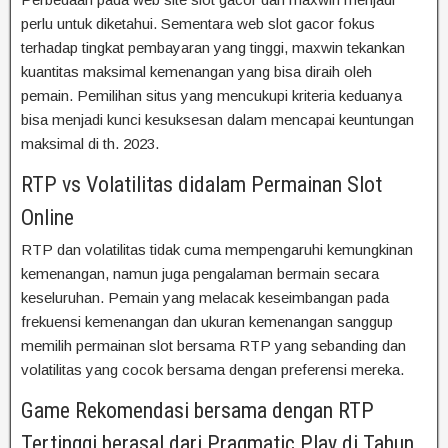
perlu untuk diketahui. Sementara web slot gacor fokus
terhadap tingkat pembayaran yang tinggi, maxwin tekankan
kuantitas maksimal kemenangan yang bisa diraih oleh
pemain. Pemilihan situs yang mencukupi kriteria keduanya
bisa menjadi kunci kesuksesan dalam mencapai keuntungan
maksimal di th. 2023.
RTP vs Volatilitas didalam Permainan Slot
Online
RTP dan volatilitas tidak cuma mempengaruhi kemungkinan
kemenangan, namun juga pengalaman bermain secara
keseluruhan. Pemain yang melacak keseimbangan pada
frekuensi kemenangan dan ukuran kemenangan sanggup
memilih permainan slot bersama RTP yang sebanding dan
volatilitas yang cocok bersama dengan preferensi mereka.
Game Rekomendasi bersama dengan RTP
Tertinggi berasal dari Pragmatic Play di Tahun