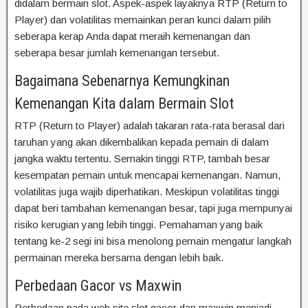
didalam bermain slot. Aspek-aspek layaknya RTP (Return to
Player) dan volatilitas memainkan peran kunci dalam pilih
seberapa kerap Anda dapat meraih kemenangan dan
seberapa besar jumlah kemenangan tersebut.
Bagaimana Sebenarnya Kemungkinan
Kemenangan Kita dalam Bermain Slot
RTP (Return to Player) adalah takaran rata-rata berasal dari
taruhan yang akan dikembalikan kepada pemain di dalam
jangka waktu tertentu. Semakin tinggi RTP, tambah besar
kesempatan pemain untuk mencapai kemenangan. Namun,
volatilitas juga wajib diperhatikan. Meskipun volatilitas tinggi
dapat beri tambahan kemenangan besar, tapi juga mempunyai
risiko kerugian yang lebih tinggi. Pemahaman yang baik
tentang ke-2 segi ini bisa menolong pemain mengatur langkah
permainan mereka bersama dengan lebih baik.
Perbedaan Gacor vs Maxwin
Perbedaan pada web site slot gacor dan maxwin menjadi