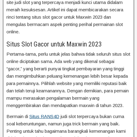
site judi slot yang terpercaya menjadi kunci utama didalam
meraih kesuksesan. Artikel ini dapat membicarakan secara
rinci tentang situs slot gacor untuk Maxwin 2023 dan
mengulas bermacam aspek penting perihal permainan slot
online.
Situs Slot Gacor untuk Maxwin 2023
Pertama-tama, perlu untuk jelas bahwa tidak seluruh situs slot
online diciptakan sama. Ada web yang dikenal sebagai
“gacor,” yang berarti punyai tingkat pembayaran yang tinggi
dan mengimbuhkan peluang kemenangan lebih besar kepada
para pemainnya. Pilihlah website yang memiliki reputasi baik
dan telah teruji keamanannya. Dengan demikian, para pemain
mampu merasakan pengalaman bermain yang
menggembirakan dan mendapatkan maxwin di tahun 2023.
Bermain di
Situs RANS4D
judi slot terpercaya bukan cuma
soal keberuntungan, namun juga trick bermain yang baik.
Penting untuk tahu bagaimana barangkali kemenangan kami