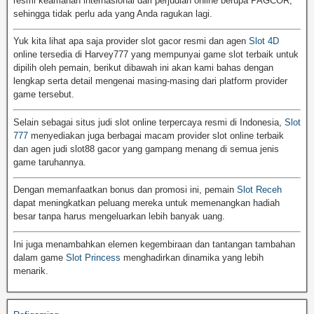
resmi keamanan internasional dari perjudian online berupa PAGCOR,
sehingga tidak perlu ada yang Anda ragukan lagi.
Yuk kita lihat apa saja provider slot gacor resmi dan agen
Slot 4D
online tersedia di Harvey777 yang mempunyai game slot terbaik untuk
dipilih oleh pemain, berikut dibawah ini akan kami bahas dengan
lengkap serta detail mengenai masing-masing dari platform provider
game tersebut.
Selain sebagai situs judi slot online terpercaya resmi di Indonesia,
Slot
777
menyediakan juga berbagai macam provider slot online terbaik
dan agen judi slot88 gacor yang gampang menang di semua jenis
game taruhannya.
Dengan memanfaatkan bonus dan promosi ini, pemain
Slot Receh
dapat meningkatkan peluang mereka untuk memenangkan hadiah
besar tanpa harus mengeluarkan lebih banyak uang.
Ini juga menambahkan elemen kegembiraan dan tantangan tambahan
dalam game
Slot Princess
menghadirkan dinamika yang lebih
menarik.