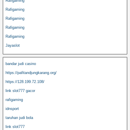
Rafigaming
Rafigaming
Rafigaming
Rafigaming
Rafigaming
Jayaslot
bandar judi casino
https://pafitandjungkarang.org/
https://128.199.72.108/
link slot777 gacor
rafigaming
idnsport
taruhan judi bola
link slot777