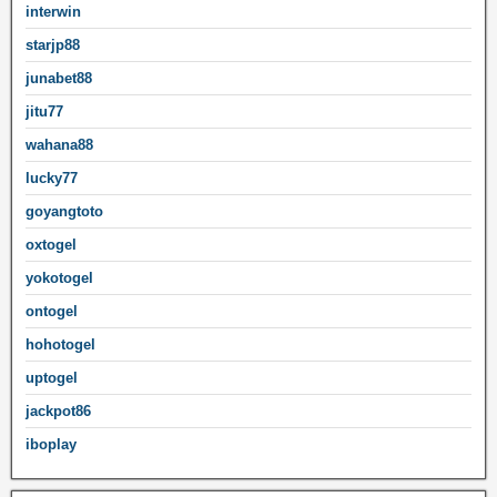
interwin
starjp88
junabet88
jitu77
wahana88
lucky77
goyangtoto
oxtogel
yokotogel
ontogel
hohotogel
uptogel
jackpot86
iboplay