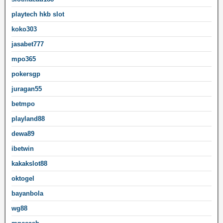
playtech hkb slot
koko303
jasabet777
mpo365
pokersgp
juragan55
betmpo
playland88
dewa89
ibetwin
kakakslot88
oktogel
bayanbola
wg88