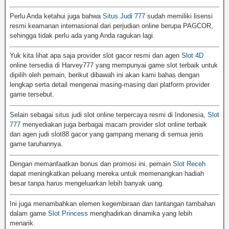
Perlu Anda ketahui juga bahwa
Situs Judi 777
sudah memiliki lisensi
resmi keamanan internasional dari perjudian online berupa PAGCOR,
sehingga tidak perlu ada yang Anda ragukan lagi.
Yuk kita lihat apa saja provider slot gacor resmi dan agen
Slot 4D
online tersedia di Harvey777 yang mempunyai game slot terbaik untuk
dipilih oleh pemain, berikut dibawah ini akan kami bahas dengan
lengkap serta detail mengenai masing-masing dari platform provider
game tersebut.
Selain sebagai situs judi slot online terpercaya resmi di Indonesia,
Slot
777
menyediakan juga berbagai macam provider slot online terbaik
dan agen judi slot88 gacor yang gampang menang di semua jenis
game taruhannya.
Dengan memanfaatkan bonus dan promosi ini, pemain
Slot Receh
dapat meningkatkan peluang mereka untuk memenangkan hadiah
besar tanpa harus mengeluarkan lebih banyak uang.
Ini juga menambahkan elemen kegembiraan dan tantangan tambahan
dalam game
Slot Princess
menghadirkan dinamika yang lebih
menarik.