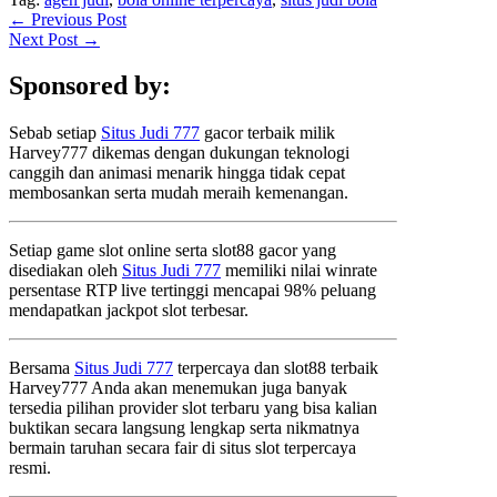
← Previous Post
Next Post →
Sponsored by:
Sebab setiap
Situs Judi 777
gacor terbaik milik
Harvey777 dikemas dengan dukungan teknologi
canggih dan animasi menarik hingga tidak cepat
membosankan serta mudah meraih kemenangan.
Setiap game slot online serta slot88 gacor yang
disediakan oleh
Situs Judi 777
memiliki nilai winrate
persentase RTP live tertinggi mencapai 98% peluang
mendapatkan jackpot slot terbesar.
Bersama
Situs Judi 777
terpercaya dan slot88 terbaik
Harvey777 Anda akan menemukan juga banyak
tersedia pilihan provider slot terbaru yang bisa kalian
buktikan secara langsung lengkap serta nikmatnya
bermain taruhan secara fair di situs slot terpercaya
resmi.