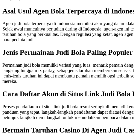
Asal Usul Agen Bola Terpercaya di Indone
Agen judi bola terpercaya di Indonesia memiliki akar yang dalam da
Sejak awal munculnya perjudian daring di Indonesia, agen-agen ini 
taruhan bola yang berkualitas. Dengan regulasi yang ketat, agen-agen
para pecinta judi.
Jenis Permainan Judi Bola Paling Populer
Permainan judi bola memiliki variasi yang luas, menarik pemain denga
langsung hingga mix parlay, setiap jenis taruhan memberikan sensasi 
jenis-jenis taruhan ini dapat membantu pemain memilih opsi terbaik s
mereka.
Cara Daftar Akun di Situs Link Judi Bola
Proses pendaftaran di situs link judi bola resmi seringkali menjadi 
panduan yang tepat, langkah-langkah pendaftaran dapat diatasi deng
petunjuk langkah demi langkah untuk memudahkan pembaca dalam mem
Bermain Taruhan Casino Di Agen Judi Ca