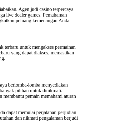
diabaikan. Agen judi casino terpercaya
ngga live dealer games. Pemahaman
ingkatkan peluang kemenangan Anda.
ink terbaru untuk mengakses permainan
terbaru yang dapat diakses, memastikan
ng.
ercaya berlomba-lomba menyediakan
banyak pilihan untuk dinikmati.
akan membantu pemain memahami aturan
nda dapat memulai perjalanan perjudian
butuhan dan nikmati pengalaman berjudi