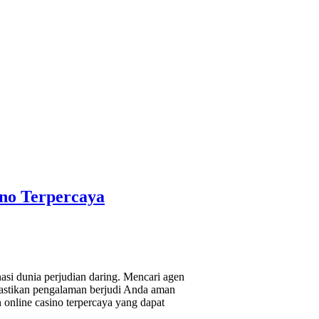
ino Terpercaya
si dunia perjudian daring. Mencari agen
mastikan pengalaman berjudi Anda aman
n online casino terpercaya yang dapat