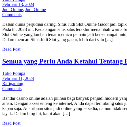
Februari 13, 2024
Judi Online
,
Judi Online
Comments
Dalam dunia perjudian daring, Situs Judi Slot Online Gacor jadi top
Pada th. 2023 ini, Kedatangan situs-situs terakhir menambah warna b
Slot Online yang tambah tenar memicu pemain jadi bersemangat untu
Dalam mencari Situs Judi Slot yang gacor, lebih dari satu […]
Read Post
Semua yang Perlu Anda Ketahui Tentang 
Toko Pompa
Februari 11, 2024
Rafigaming
Comments
Bandar casino online adalah pilihan bagi banyak penjudi modern yan
aman. Dengan akses enteng ke internet, Anda dapat terhubung situs ju
kapan saja. Ada ribuan situs judi online yang tersedia, namun tidak 
layak. Dalam blog ini, kami akan […]
Read Post