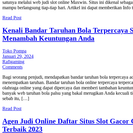
satunya melalui web judi slot online Maxwin. Situs ini dikenal seba
mampu berlangsung tiap-tiap hari. Artikel ini dapat memberikan Info 
Read Post
Kenali Bandar Taruhan Bola Terpercaya 
Menambah Keuntungan Anda
Toko Pompa
Januari 29, 2024
Rafigaming
Comments
Bagi seorang penjudi, mendapatkan bandar taruhan bola terpercaya ad
menempatkan taruhan. Bandar taruhan bola online terpercaya terperc
olahraga online yang dapat dipercaya dan memberi tambahan keunt
banyak web taruhan bola palsu yang bakal merugikan Anda kecuali ti
sebab itu, […]
Read Post
Agen Judi Online Daftar Situs Slot Gac
Terbaik 2023