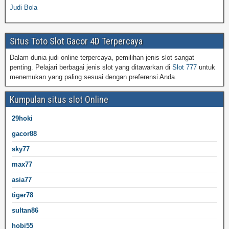
Judi Bola
Situs Toto Slot Gacor 4D Terpercaya
Dalam dunia judi online terpercaya, pemilihan jenis slot sangat
penting. Pelajari berbagai jenis slot yang ditawarkan di
Slot 777
untuk
menemukan yang paling sesuai dengan preferensi Anda.
Kumpulan situs slot Online
29hoki
gacor88
sky77
max77
asia77
tiger78
sultan86
hobi55