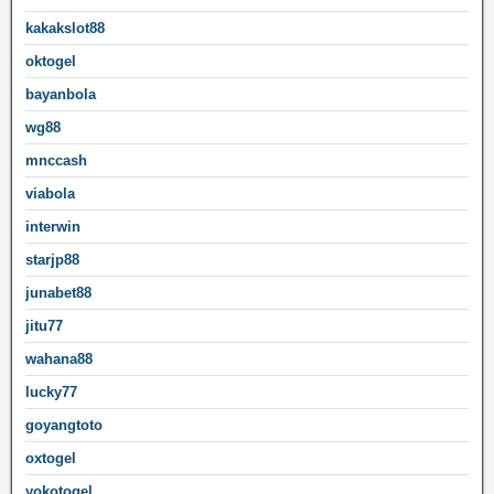
kakakslot88
oktogel
bayanbola
wg88
mnccash
viabola
interwin
starjp88
junabet88
jitu77
wahana88
lucky77
goyangtoto
oxtogel
yokotogel