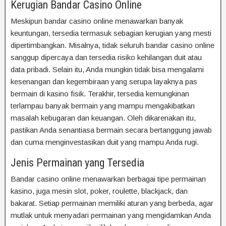
Kerugian Bandar Casino Online
Meskipun bandar casino online menawarkan banyak
keuntungan, tersedia termasuk sebagian kerugian yang mesti
dipertimbangkan. Misalnya, tidak seluruh bandar casino online
sanggup dipercaya dan tersedia risiko kehilangan duit atau
data pribadi. Selain itu, Anda mungkin tidak bisa mengalami
kesenangan dan kegembiraan yang serupa layaknya pas
bermain di kasino fisik. Terakhir, tersedia kemungkinan
terlampau banyak bermain yang mampu mengakibatkan
masalah kebugaran dan keuangan. Oleh dikarenakan itu,
pastikan Anda senantiasa bermain secara bertanggung jawab
dan cuma menginvestasikan duit yang mampu Anda rugi.
Jenis Permainan yang Tersedia
Bandar casino online menawarkan berbagai tipe permainan
kasino, juga mesin slot, poker, roulette, blackjack, dan
bakarat. Setiap permainan memiliki aturan yang berbeda, agar
mutlak untuk menyadari permainan yang mengidamkan Anda