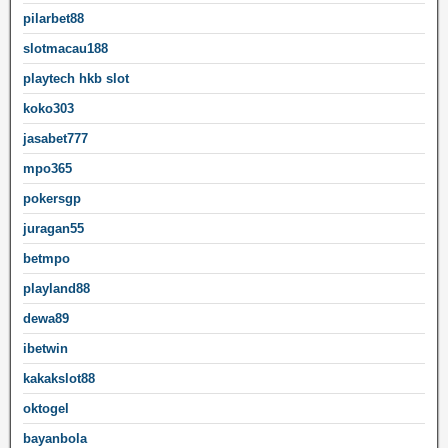
pilarbet88
slotmacau188
playtech hkb slot
koko303
jasabet777
mpo365
pokersgp
juragan55
betmpo
playland88
dewa89
ibetwin
kakakslot88
oktogel
bayanbola