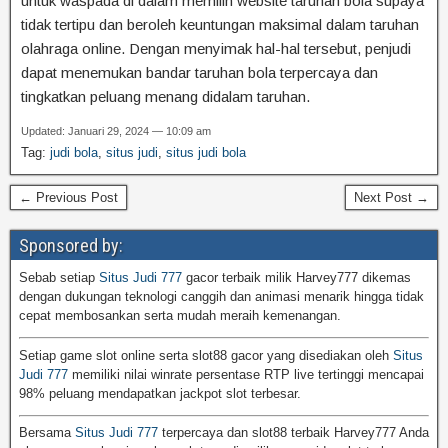
untuk waspada di dalam memilih website taruhan bola supaya
tidak tertipu dan beroleh keuntungan maksimal dalam taruhan
olahraga online. Dengan menyimak hal-hal tersebut, penjudi
dapat menemukan bandar taruhan bola terpercaya dan
tingkatkan peluang menang didalam taruhan.
Updated: Januari 29, 2024 — 10:09 am
Tag:
judi bola
,
situs judi
,
situs judi bola
← Previous Post
Next Post →
Sponsored by:
Sebab setiap
Situs Judi 777
gacor terbaik milik Harvey777 dikemas
dengan dukungan teknologi canggih dan animasi menarik hingga tidak
cepat membosankan serta mudah meraih kemenangan.
Setiap game slot online serta slot88 gacor yang disediakan oleh
Situs
Judi 777
memiliki nilai winrate persentase RTP live tertinggi mencapai
98% peluang mendapatkan jackpot slot terbesar.
Bersama
Situs Judi 777
terpercaya dan slot88 terbaik Harvey777 Anda