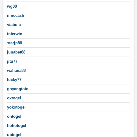
wg88
mnccash
viabola
interwin
starjp88
junabet88
jitu77
wahana88
lucky77
goyangtoto
oxtogel
yokotogel
ontogel
hohotogel
uptogel