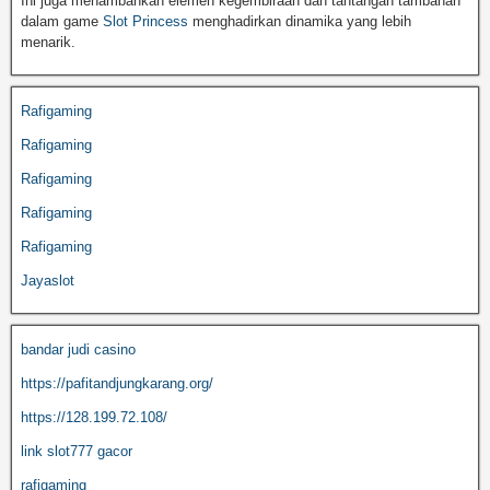
Ini juga menambahkan elemen kegembiraan dan tantangan tambahan
dalam game
Slot Princess
menghadirkan dinamika yang lebih
menarik.
Rafigaming
Rafigaming
Rafigaming
Rafigaming
Rafigaming
Jayaslot
bandar judi casino
https://pafitandjungkarang.org/
https://128.199.72.108/
link slot777 gacor
rafigaming