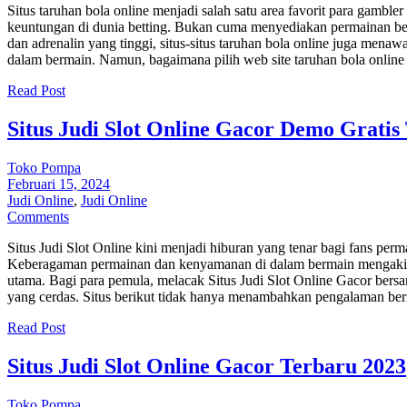
Situs taruhan bola online menjadi salah satu area favorit para gamble
keuntungan di dunia betting. Bukan cuma menyediakan permainan be
dan adrenalin yang tinggi, situs-situs taruhan bola online juga me
dalam bermain. Namun, bagaimana pilih web site taruhan bola onlin
Read Post
Situs Judi Slot Online Gacor Demo Gratis
Toko Pompa
Februari 15, 2024
Judi Online
,
Judi Online
Comments
Situs Judi Slot Online kini menjadi hiburan yang tenar bagi fans perm
Keberagaman permainan dan kenyamanan di dalam bermain mengakiba
utama. Bagi para pemula, melacak Situs Judi Slot Online Gacor bers
yang cerdas. Situs berikut tidak hanya menambahkan pengalaman ber
Read Post
Situs Judi Slot Online Gacor Terbaru 2023
Toko Pompa