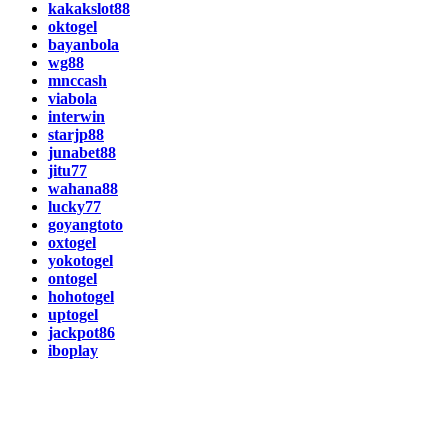
kakakslot88
oktogel
bayanbola
wg88
mnccash
viabola
interwin
starjp88
junabet88
jitu77
wahana88
lucky77
goyangtoto
oxtogel
yokotogel
ontogel
hohotogel
uptogel
jackpot86
iboplay
Mega888
Toto4D