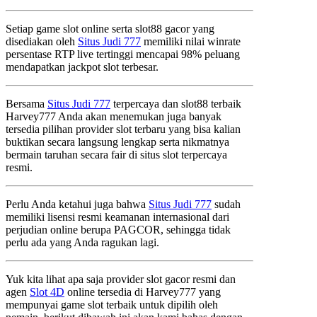
Setiap game slot online serta slot88 gacor yang
disediakan oleh
Situs Judi 777
memiliki nilai winrate
persentase RTP live tertinggi mencapai 98% peluang
mendapatkan jackpot slot terbesar.
Bersama
Situs Judi 777
terpercaya dan slot88 terbaik
Harvey777 Anda akan menemukan juga banyak
tersedia pilihan provider slot terbaru yang bisa kalian
buktikan secara langsung lengkap serta nikmatnya
bermain taruhan secara fair di situs slot terpercaya
resmi.
Perlu Anda ketahui juga bahwa
Situs Judi 777
sudah
memiliki lisensi resmi keamanan internasional dari
perjudian online berupa PAGCOR, sehingga tidak
perlu ada yang Anda ragukan lagi.
Yuk kita lihat apa saja provider slot gacor resmi dan
agen
Slot 4D
online tersedia di Harvey777 yang
mempunyai game slot terbaik untuk dipilih oleh