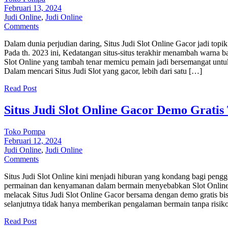
Februari 13, 2024
Judi Online
,
Judi Online
Comments
Dalam dunia perjudian daring, Situs Judi Slot Online Gacor jadi top
Pada th. 2023 ini, Kedatangan situs-situs terakhir menambah warna b
Slot Online yang tambah tenar memicu pemain jadi bersemangat untu
Dalam mencari Situs Judi Slot yang gacor, lebih dari satu […]
Read Post
Situs Judi Slot Online Gacor Demo Gratis
Toko Pompa
Februari 12, 2024
Judi Online
,
Judi Online
Comments
Situs Judi Slot Online kini menjadi hiburan yang kondang bagi pen
permainan dan kenyamanan dalam bermain menyebabkan Slot Online j
melacak Situs Judi Slot Online Gacor bersama dengan demo gratis bisa
selanjutnya tidak hanya memberikan pengalaman bermain tanpa risiko
Read Post