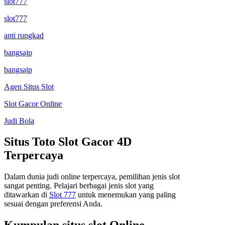
slot777
slot777
anti rungkad
bangsajp
bangsajp
Agen Situs Slot
Slot Gacor Online
Judi Bola
Situs Toto Slot Gacor 4D
Terpercaya
Dalam dunia judi online terpercaya, pemilihan jenis slot
sangat penting. Pelajari berbagai jenis slot yang
ditawarkan di
Slot 777
untuk menemukan yang paling
sesuai dengan preferensi Anda.