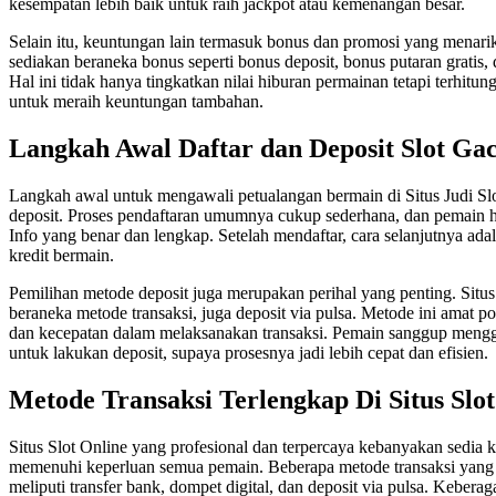
kesempatan lebih baik untuk raih jackpot atau kemenangan besar.
Selain itu, keuntungan lain termasuk bonus dan promosi yang menarik.
sediakan beraneka bonus seperti bonus deposit, bonus putaran gratis, 
Hal ini tidak hanya tingkatkan nilai hiburan permainan tetapi terhit
untuk meraih keuntungan tambahan.
Langkah Awal Daftar dan Deposit Slot Ga
Langkah awal untuk mengawali petualangan bermain di Situs Judi Sl
deposit. Proses pendaftaran umumnya cukup sederhana, dan pemain h
Info yang benar dan lengkap. Setelah mendaftar, cara selanjutnya ad
kredit bermain.
Pemilihan metode deposit juga merupakan perihal yang penting. Situ
beraneka metode transaksi, juga deposit via pulsa. Metode ini ama
dan kecepatan dalam melaksanakan transaksi. Pemain sanggup mengg
untuk lakukan deposit, supaya prosesnya jadi lebih cepat dan efisien.
Metode Transaksi Terlengkap Di Situs Slot
Situs Slot Online yang profesional dan terpercaya kebanyakan sedia 
memenuhi keperluan semua pemain. Beberapa metode transaksi yang ke
meliputi transfer bank, dompet digital, dan deposit via pulsa. Kebe