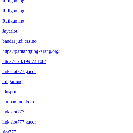
Rafigaming
Rafigaming
Rafigaming
Jayaslot
bandar judi casino
https://pafitandjungkarang.org/
https://128.199.72.108/
link slot777 gacor
rafigaming
idnsport
taruhan judi bola
link slot777
link slot777 gacor
slot777