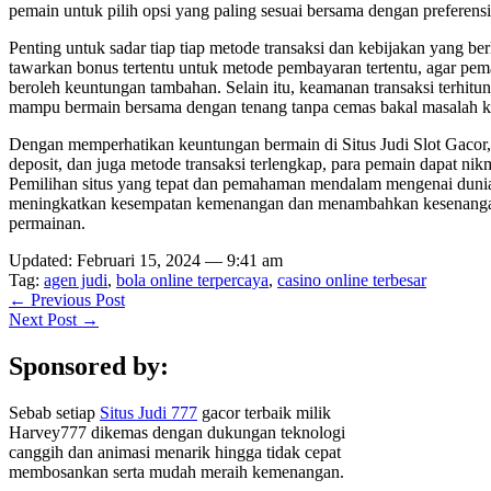
pemain untuk pilih opsi yang paling sesuai bersama dengan preferens
Penting untuk sadar tiap tiap metode transaksi dan kebijakan yang be
tawarkan bonus tertentu untuk metode pembayaran tertentu, agar pem
beroleh keuntungan tambahan. Selain itu, keamanan transaksi terhitun
mampu bermain bersama dengan tenang tanpa cemas bakal masalah 
Dengan memperhatikan keuntungan bermain di Situs Judi Slot Gacor,
deposit, dan juga metode transaksi terlengkap, para pemain dapat ni
Pemilihan situs yang tepat dan pemahaman mendalam mengenai duni
meningkatkan kesempatan kemenangan dan menambahkan kesenangan 
permainan.
Updated: Februari 15, 2024 — 9:41 am
Tag:
agen judi
,
bola online terpercaya
,
casino online terbesar
← Previous Post
Next Post →
Sponsored by:
Sebab setiap
Situs Judi 777
gacor terbaik milik
Harvey777 dikemas dengan dukungan teknologi
canggih dan animasi menarik hingga tidak cepat
membosankan serta mudah meraih kemenangan.