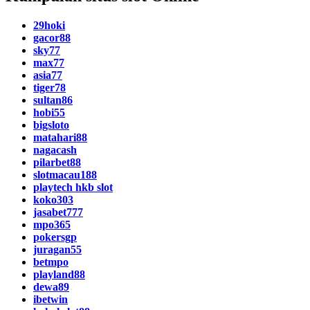
29hoki
gacor88
sky77
max77
asia77
tiger78
sultan86
hobi55
bigsloto
matahari88
nagacash
pilarbet88
slotmacau188
playtech hkb slot
koko303
jasabet777
mpo365
pokersgp
juragan55
betmpo
playland88
dewa89
ibetwin