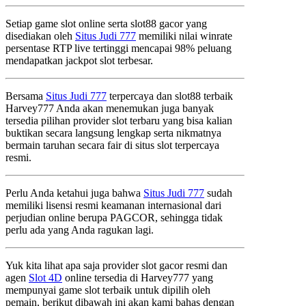
Setiap game slot online serta slot88 gacor yang
disediakan oleh
Situs Judi 777
memiliki nilai winrate
persentase RTP live tertinggi mencapai 98% peluang
mendapatkan jackpot slot terbesar.
Bersama
Situs Judi 777
terpercaya dan slot88 terbaik
Harvey777 Anda akan menemukan juga banyak
tersedia pilihan provider slot terbaru yang bisa kalian
buktikan secara langsung lengkap serta nikmatnya
bermain taruhan secara fair di situs slot terpercaya
resmi.
Perlu Anda ketahui juga bahwa
Situs Judi 777
sudah
memiliki lisensi resmi keamanan internasional dari
perjudian online berupa PAGCOR, sehingga tidak
perlu ada yang Anda ragukan lagi.
Yuk kita lihat apa saja provider slot gacor resmi dan
agen
Slot 4D
online tersedia di Harvey777 yang
mempunyai game slot terbaik untuk dipilih oleh
pemain, berikut dibawah ini akan kami bahas dengan