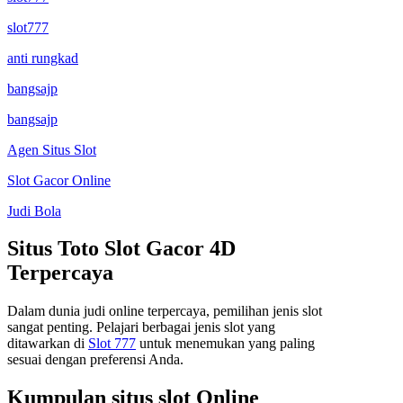
slot777
anti rungkad
bangsajp
bangsajp
Agen Situs Slot
Slot Gacor Online
Judi Bola
Situs Toto Slot Gacor 4D
Terpercaya
Dalam dunia judi online terpercaya, pemilihan jenis slot
sangat penting. Pelajari berbagai jenis slot yang
ditawarkan di
Slot 777
untuk menemukan yang paling
sesuai dengan preferensi Anda.
Kumpulan situs slot Online