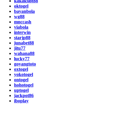
kakakslot88
oktogel
bayanbola
wg88
mnccash
viabola
interwin
starjp88
junabet88
jitu77
wahana88
lucky77
goyangtoto
oxtogel
yokotogel
ontogel
hohotogel
uptogel
jackpot86
iboplay
Mega888
Toto4D
Mega888 login