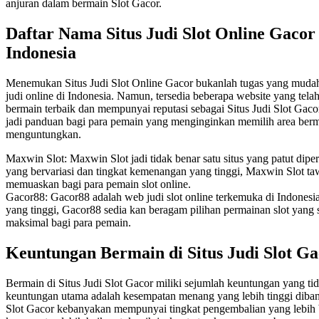
anjuran dalam bermain Slot Gacor.
Daftar Nama Situs Judi Slot Online Gaco
Indonesia
Menemukan Situs Judi Slot Online Gacor bukanlah tugas yang mudah
judi online di Indonesia. Namun, tersedia beberapa website yang te
bermain terbaik dan mempunyai reputasi sebagai Situs Judi Slot Ga
jadi panduan bagi para pemain yang menginginkan memilih area berm
menguntungkan.
Maxwin Slot: Maxwin Slot jadi tidak benar satu situs yang patut di
yang bervariasi dan tingkat kemenangan yang tinggi, Maxwin Slot 
memuaskan bagi para pemain slot online.
Gacor88: Gacor88 adalah web judi slot online terkemuka di Indones
yang tinggi, Gacor88 sedia kan beragam pilihan permainan slot ya
maksimal bagi para pemain.
Keuntungan Bermain di Situs Judi Slot Ga
Bermain di Situs Judi Slot Gacor miliki sejumlah keuntungan yang ti
keuntungan utama adalah kesempatan menang yang lebih tinggi diban
Slot Gacor kebanyakan mempunyai tingkat pengembalian yang lebih