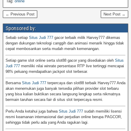
Tag:
online
← Previous Post
Next Post →
Sponsored by:
Sebab setiap
Situs Judi 777
gacor terbaik milik Harvey777 dikemas
dengan dukungan teknologi canggih dan animasi menarik hingga tidak
cepat membosankan serta mudah meraih kemenangan.
Setiap game slot online serta slot88 gacor yang disediakan oleh
Situs
Judi 777
memiliki nilai winrate persentase RTP live tertinggi mencapai
98% peluang mendapatkan jackpot slot terbesar.
Bersama
Situs Judi 777
terpercaya dan slot88 terbaik Harvey777 Anda
akan menemukan juga banyak tersedia pilihan provider slot terbaru
yang bisa kalian buktikan secara langsung lengkap serta nikmatnya
bermain taruhan secara fair di situs slot terpercaya resmi.
Perlu Anda ketahui juga bahwa
Situs Judi 777
sudah memiliki lisensi
resmi keamanan internasional dari perjudian online berupa PAGCOR,
sehingga tidak perlu ada yang Anda ragukan lagi.