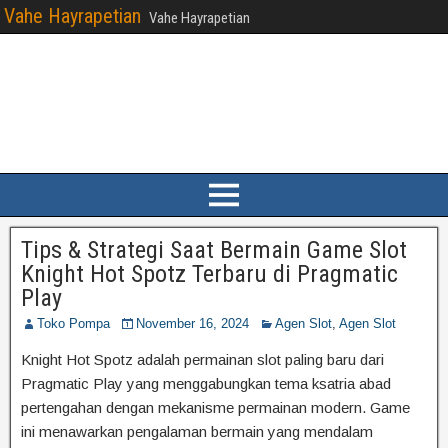
Vahe Hayrapetian
Vahe Hayrapetian
Tips & Strategi Saat Bermain Game Slot
Knight Hot Spotz Terbaru di Pragmatic
Play
Toko Pompa
November 16, 2024
Agen Slot
,
Agen Slot
Knight Hot Spotz adalah permainan slot paling baru dari
Pragmatic Play yang menggabungkan tema ksatria abad
pertengahan dengan mekanisme permainan modern. Game
ini menawarkan pengalaman bermain yang mendalam