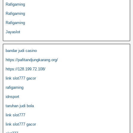
Rafigaming
Rafigaming
Rafigaming
Jayaslot
bandar judi casino
https://pafitandjungkarang.org/
https://128.199.72.108/
link slot777 gacor
rafigaming
idnsport
taruhan judi bola
link slot777
link slot777 gacor