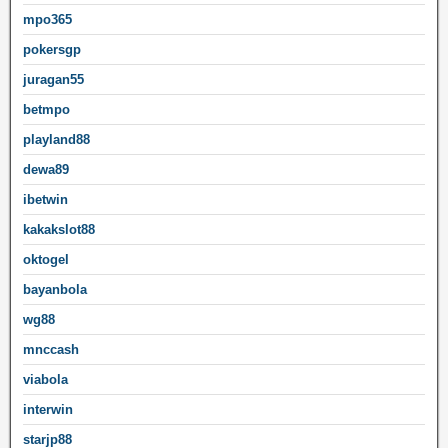
mpo365
pokersgp
juragan55
betmpo
playland88
dewa89
ibetwin
kakakslot88
oktogel
bayanbola
wg88
mnccash
viabola
interwin
starjp88