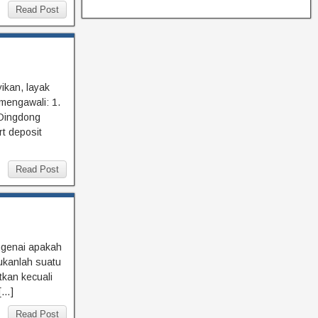
Read Post
ikan, layak
mengawali: 1.
 Dingdong
t deposit
Read Post
engenai apakah
ukanlah suatu
kan kecuali
[…]
Read Post