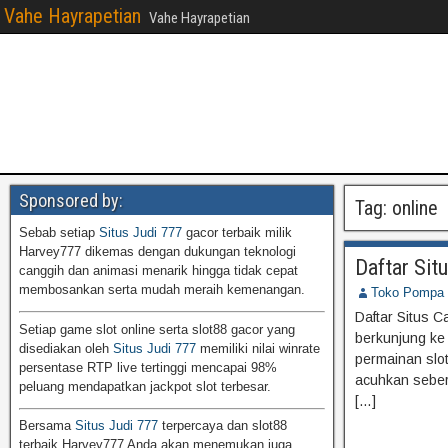
Vahe Hayrapetian
Vahe Hayrapetian
Sponsored by:
Tag:
online
Sebab setiap
Situs Judi 777
gacor terbaik milik
Harvey777 dikemas dengan dukungan teknologi
Daftar Sit
canggih dan animasi menarik hingga tidak cepat
membosankan serta mudah meraih kemenangan.
Toko Pompa
Daftar Situs C
Setiap game slot online serta slot88 gacor yang
berkunjung ke 
disediakan oleh
Situs Judi 777
memiliki nilai winrate
permainan slo
persentase RTP live tertinggi mencapai 98%
acuhkan sebera
peluang mendapatkan jackpot slot terbesar.
[…]
Bersama
Situs Judi 777
terpercaya dan slot88
terbaik Harvey777 Anda akan menemukan juga