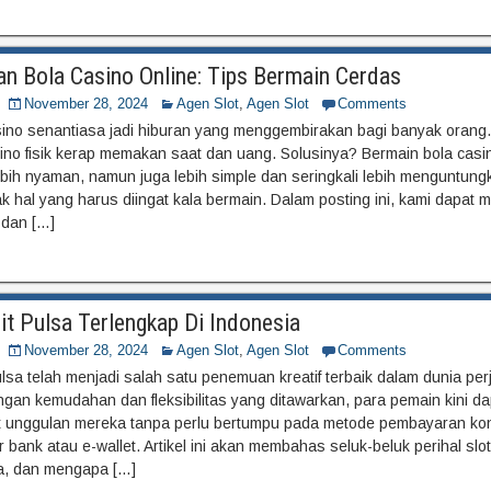
n Bola Casino Online: Tips Bermain Cerdas
November 28, 2024
Agen Slot
,
Agen Slot
Comments
ino senantiasa jadi hiburan yang menggembirakan bagi banyak orang
ino fisik kerap memakan saat dan uang. Solusinya? Bermain bola casin
ebih nyaman, namun juga lebih simple dan seringkali lebih menguntun
k hal yang harus diingat kala bermain. Dalam posting ini, kami dapat 
 dan […]
it Pulsa Terlengkap Di Indonesia
November 28, 2024
Agen Slot
,
Agen Slot
Comments
ulsa telah menjadi salah satu penemuan kreatif terbaik dalam dunia perj
gan kemudahan dan fleksibilitas yang ditawarkan, para pemain kini da
t unggulan mereka tanpa perlu bertumpu pada metode pembayaran ko
r bank atau e-wallet. Artikel ini akan membahas seluk-beluk perihal slo
a, dan mengapa […]