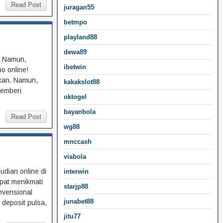
Read Post
juragan55
betmpo
playland88
dewa89
. Namun,
ibetwin
o online!
gkan. Namun,
kakakslot88
memberi
oktogel
bayanbola
Read Post
wg88
mnccash
viabola
udian online di
interwin
pat menikmati
starjp88
nvensional
junabet88
t deposit pulsa,
jitu77