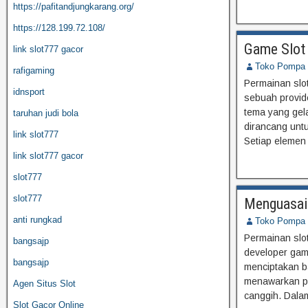
https://pafitandjungkarang.org/
https://128.199.72.108/
Game Slot 
link slot777 gacor
Toko Pompa
rafigaming
Permainan slot
idnsport
sebuah provide
tema yang gel
taruhan judi bola
dirancang unt
link slot777
Setiap elemen 
link slot777 gacor
slot777
slot777
Menguasai 
anti rungkad
Toko Pompa
Permainan slot
bangsajp
developer game
bangsajp
menciptakan b
menawarkan pe
Agen Situs Slot
canggih. Dalam 
Slot Gacor Online