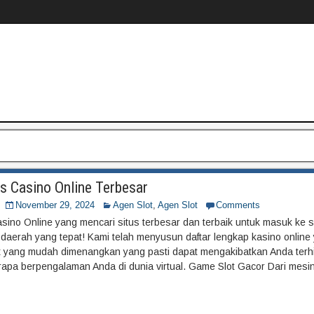
us Casino Online Terbesar
November 29, 2024
Agen Slot
,
Agen Slot
Comments
asino Online yang mencari situs terbesar dan terbaik untuk masuk ke s
daerah yang tepat! Kami telah menyusun daftar lengkap kasino online
t yang mudah dimenangkan yang pasti dapat mengakibatkan Anda terhib
pa berpengalaman Anda di dunia virtual. Game Slot Gacor Dari mesin 