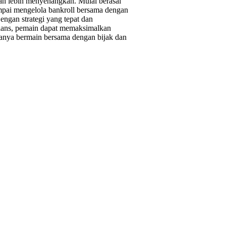
n lebih menyenangkan. Mulai berasal
ai mengelola bankroll bersama dengan
engan strategi yang tepat dan
ans, pemain dapat memaksimalkan
manya bermain bersama dengan bijak dan