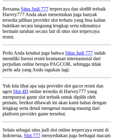
Bersama
Situs Judi 777
terpercaya dan slot88 terbaik
Harvey777 Anda akan menemukan juga banyak
tersedia pilihan provider slot terbaru yang bisa kalian
buktikan secara langsung lengkap serta nikmatnya
bermain taruhan secara fair di situs slot terpercaya
resmi.
Perlu Anda ketahui juga bahwa
Situs Judi 777
sudah
memiliki lisensi resmi keamanan internasional dari
perjudian online berupa PAGCOR, sehingga tidak
perlu ada yang Anda ragukan lagi.
Yuk kita lihat apa saja provider slot gacor resmi dan
agen
Slot 4D
online tersedia di Harvey777 yang
mempunyai game slot terbaik untuk dipilih oleh
pemain, berikut dibawah ini akan kami bahas dengan
lengkap serta detail mengenai masing-masing dari
platform provider game tersebut.
Selain sebagai situs judi slot online terpercaya resmi di
Indonesia,
Slot 777
menyediakan juga berbagai macam