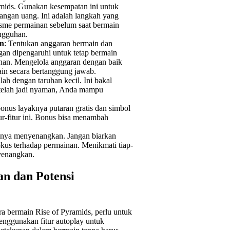
mids. Gunakan kesempatan ini untuk
ilangan uang. Ini adalah langkah yang
sme permainan sebelum saat bermain
ngguhan.
n
: Tentukan anggaran bermain dan
ngan dipengaruhi untuk tetap bermain
han. Mengelola anggaran dengan baik
ain secara bertanggung jawab.
lah dengan taruhan kecil. Ini bakal
etelah jadi nyaman, Anda mampu
bonus layaknya putaran gratis dan simbol
r-fitur ini. Bonus bisa menambah
tinya menyenangkan. Jangan biarkan
kus terhadap permainan. Menikmati tiap-
yenangkan.
n dan Potensi
 bermain Rise of Pyramids, perlu untuk
menggunakan fitur autoplay untuk