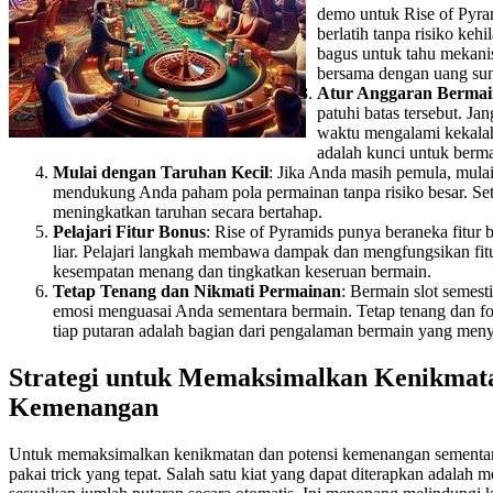
demo untuk Rise of Pyra
berlatih tanpa risiko keh
bagus untuk tahu mekani
bersama dengan uang su
Atur Anggaran Bermai
patuhi batas tersebut. Ja
waktu mengalami kekala
adalah kunci untuk berm
Mulai dengan Taruhan Kecil
: Jika Anda masih pemula, mulai
mendukung Anda paham pola permainan tanpa risiko besar. S
meningkatkan taruhan secara bertahap.
Pelajari Fitur Bonus
: Rise of Pyramids punya beraneka fitur 
liar. Pelajari langkah membawa dampak dan mengfungsikan fitu
kesempatan menang dan tingkatkan keseruan bermain.
Tetap Tenang dan Nikmati Permainan
: Bermain slot semes
emosi menguasai Anda sementara bermain. Tetap tenang dan fo
tiap putaran adalah bagian dari pengalaman bermain yang men
Strategi untuk Memaksimalkan Kenikmata
Kemenangan
Untuk memaksimalkan kenikmatan dan potensi kemenangan sementara
pakai trick yang tepat. Salah satu kiat yang dapat diterapkan adalah 