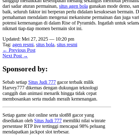
sanggup menaikkan kesempatan menang sekaligus membuat permaina
dari sadar aturan permainan,
situs agen bola
gunakan mode demo, samp
baik, seluruh faktor ini berperan perlu didalam kesuksesan bermain. D
pemahaman mendalam mengenai mekanisme permainan dan juga vari
potensi kemenangan di dalam Rise of Pyramids. Ingatlah untuk sela
nikmati tiap-tiap momen bermain slot ini.
Updated: Mei 27, 2025 — 10:20 pm
Tag:
agen resmi
,
situs bola
,
situs resmi
← Previous Post
Next Post →
Sponsored by:
Sebab setiap
Situs Judi 777
gacor terbaik milik
Harvey777 dikemas dengan dukungan teknologi
canggih dan animasi menarik hingga tidak cepat
membosankan serta mudah meraih kemenangan.
Setiap game slot online serta slot88 gacor yang
disediakan oleh
Situs Judi 777
memiliki nilai winrate
persentase RTP live tertinggi mencapai 98% peluang
mendapatkan jackpot slot terbesar.