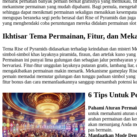
menarik perhatian banyak pemain berkat grafisnya yang memukau, f
mekanisme permainan yang mudah dipahami. Bagi pemula, mengetahui
sehingga dapat menikmati permainan sekaligus menaikkan kesempatan
mengupas beraneka segi perlu berasal dari Rise of Pyramids dan jug
yang menghendaki coba peruntungan mereka didalam permainan slot 
Ikhtisar Tema Permainan, Fitur, dan Me
Tema Rise of Pyramids didasarkan terhadap keindahan dan misteri 
simbol-simbol khas layaknya piramida, firaun, dan artefak kuno yang
Permainan ini punyai lima gulungan dan sebagian jalur pembayaran
bervariasi. Fitur-fitur unggulan layaknya putaran gratis, lambang li
mengakibatkan permainan makin menarik. Mekanisme gameplay Rise
pemain memadai memutar gulungan dan tunggu paduan simbol yang 
fitur bonus dan cara memanfaatkannya sanggup menambah potensi ke
6 Tips Untuk P
Pahami Aturan Permai
untuk memahami aturan d
arahan permainan dan kena
akan menunjang Anda me
pas bermain.
Manfaatkan Mode De