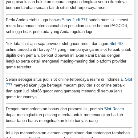
yang bisa kalian buktikan secara langsung lengkap serta nikmatnya
bermain taruhan secara fair di situs slot terpercaya resmi.
Perlu Anda ketahui juga bahwa
Situs Judi 777
sudah memiliki lisensi
resmi keamanan internasional dari perjudian online berupa PAGCOR,
sehingga tidak perlu ada yang Anda ragukan lagi.
Yuk kita lihat apa saja provider slot gacor resmi dan agen
Slot 4D
online tersedia di Harvey777 yang mempunyai game slot terbaik untuk
dipilih oleh pemain, berikut dibawah ini akan kami bahas dengan
lengkap serta detail mengenai masing-masing dari platform provider
game tersebut.
Selain sebagai situs judi slot online terpercaya resmi di Indonesia,
Slot
777
menyediakan juga berbagai macam provider slot online terbaik
dan agen judi slot88 gacor yang gampang menang di semua jenis
game taruhannya.
Dengan memanfaatkan bonus dan promosi ini, pemain
Slot Receh
dapat meningkatkan peluang mereka untuk memenangkan hadiah
besar tanpa harus mengeluarkan lebih banyak uang.
Ini juga menambahkan elemen kegembiraan dan tantangan tambahan