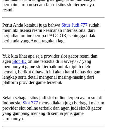
bermain taruhan secara fair di situs slot terpercaya
resmi.
Perlu Anda ketahui juga bahwa
Situs Judi 777
sudah
memiliki lisensi resmi keamanan internasional dari
perjudian online berupa PAGCOR, sehingga tidak
perlu ada yang Anda ragukan lagi.
Yuk kita lihat apa saja provider slot gacor resmi dan
agen
Slot 4D
online tersedia di Harvey777 yang
mempunyai game slot terbaik untuk dipilih oleh
pemain, berikut dibawah ini akan kami bahas dengan
lengkap serta detail mengenai masing-masing dari
platform provider game tersebut.
Selain sebagai situs judi slot online terpercaya resmi di
Indonesia,
Slot 777
menyediakan juga berbagai macam
provider slot online terbaik dan agen judi slot88 gacor
yang gampang menang di semua jenis game
taruhannya.