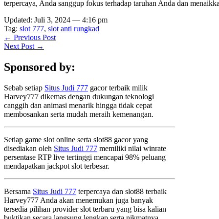
terpercaya, Anda sanggup fokus terhadap taruhan Anda dan menaik
Updated: Juli 3, 2024 — 4:16 pm
Tag:
slot 777
,
slot anti rungkad
← Previous Post
Next Post →
Sponsored by:
Sebab setiap
Situs Judi 777
gacor terbaik milik
Harvey777 dikemas dengan dukungan teknologi
canggih dan animasi menarik hingga tidak cepat
membosankan serta mudah meraih kemenangan.
Setiap game slot online serta slot88 gacor yang
disediakan oleh
Situs Judi 777
memiliki nilai winrate
persentase RTP live tertinggi mencapai 98% peluang
mendapatkan jackpot slot terbesar.
Bersama
Situs Judi 777
terpercaya dan slot88 terbaik
Harvey777 Anda akan menemukan juga banyak
tersedia pilihan provider slot terbaru yang bisa kalian
buktikan secara langsung lengkap serta nikmatnya