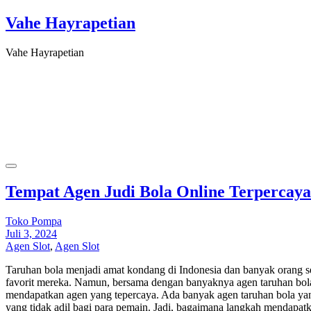
Vahe Hayrapetian
Vahe Hayrapetian
Tempat Agen Judi Bola Online Terpercaya
Toko Pompa
Juli 3, 2024
Agen Slot
,
Agen Slot
Taruhan bola menjadi amat kondang di Indonesia dan banyak orang s
favorit mereka. Namun, bersama dengan banyaknya agen taruhan bola
mendapatkan agen yang tepercaya. Ada banyak agen taruhan bola yan
yang tidak adil bagi para pemain. Jadi, bagaimana langkah mendapat