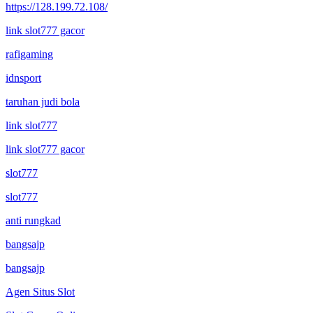
https://128.199.72.108/
link slot777 gacor
rafigaming
idnsport
taruhan judi bola
link slot777
link slot777 gacor
slot777
slot777
anti rungkad
bangsajp
bangsajp
Agen Situs Slot