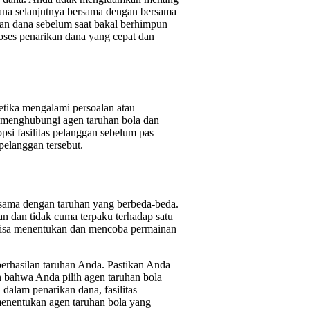
na selanjutnya bersama dengan bersama
an dana sebelum saat bakal berhimpun
oses penarikan dana yang cepat dan
etika mengalami persoalan atau
enghubungi agen taruhan bola dan
psi fasilitas pelanggan sebelum pas
elanggan tersebut.
rsama dengan taruhan yang berbeda-beda.
an dan tidak cuma terpaku terhadap satu
 bisa menentukan dan mencoba permainan
erhasilan taruhan Anda. Pastikan Anda
n bahwa Anda pilih agen taruhan bola
dalam penarikan dana, fasilitas
enentukan agen taruhan bola yang