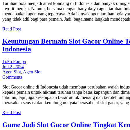
Taruhan bola menjadi amat kondang di Indonesia dan banyak orang s
favorit mereka. Namun, bersama dengan banyaknya agen taruhan bola
mendapatkan agen yang tepercaya. Ada banyak agen taruhan bola yan
yang tidak adil bagi para pemain. Jadi, bagaimana langkah mendapat
Read Post
Keuntungan Bermain Slot Gacor Online Te
Indonesia
Toko Pompa
Juli 2, 2024
Agen Slot
,
Agen Slot
Comments
Slot Gacor online di Indonesia udah membuat perubahan wajah indu
kepada pemain untuk nikmati taruhan tanpa batas kapanpun dan dima
hiburan, tapi juga kesempatan besar untuk menang dan beroleh untung.
merasakan sensasi dan keuntungan nyata berasal dari slot gacor, yan
Read Post
Game Judi Slot Gacor Online Tingkat Ke