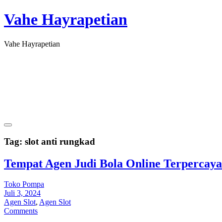
Vahe Hayrapetian
Vahe Hayrapetian
Tag:
slot anti rungkad
Tempat Agen Judi Bola Online Terpercaya
Toko Pompa
Juli 3, 2024
Agen Slot
,
Agen Slot
Comments