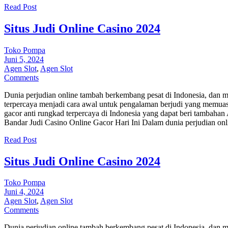
Read Post
Situs Judi Online Casino 2024
Toko Pompa
Juni 5, 2024
Agen Slot
,
Agen Slot
Comments
Dunia perjudian online tambah berkembang pesat di Indonesia, dan m
terpercaya menjadi cara awal untuk pengalaman berjudi yang memuask
gacor anti rungkad terpercaya di Indonesia yang dapat beri tambahan
Bandar Judi Casino Online Gacor Hari Ini Dalam dunia perjudian o
Read Post
Situs Judi Online Casino 2024
Toko Pompa
Juni 4, 2024
Agen Slot
,
Agen Slot
Comments
Dunia perjudian online tambah berkembang pesat di Indonesia, dan m