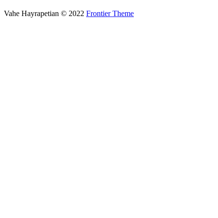
Vahe Hayrapetian © 2022
Frontier Theme