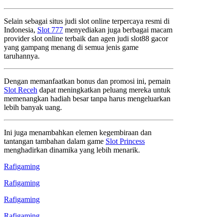
Selain sebagai situs judi slot online terpercaya resmi di
Indonesia,
Slot 777
menyediakan juga berbagai macam
provider slot online terbaik dan agen judi slot88 gacor
yang gampang menang di semua jenis game
taruhannya.
Dengan memanfaatkan bonus dan promosi ini, pemain
Slot Receh
dapat meningkatkan peluang mereka untuk
memenangkan hadiah besar tanpa harus mengeluarkan
lebih banyak uang.
Ini juga menambahkan elemen kegembiraan dan
tantangan tambahan dalam game
Slot Princess
menghadirkan dinamika yang lebih menarik.
Rafigaming
Rafigaming
Rafigaming
Rafigaming