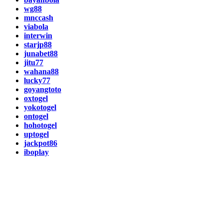
wg88
mnccash
viabola
interwin
starjp88
junabet88
jitu77
wahana88
lucky77
goyangtoto
oxtogel
yokotogel
ontogel
hohotogel
uptogel
jackpot86
iboplay
Mega888
Toto4D
Mega888 login
Toto Slot4D Login