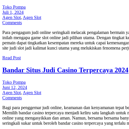
Toko Pompa
Juli 1, 2024
Agen Slot
,
Agen Slot
Comments
Para pengagum judi online seringkali melacak pengalaman bermain
inilah mengapa game slot online jadi pilihan utama. Dengan tingkat 
pemain dapat tingkatkan kesempatan mereka untuk capai kemenangan b
site judi slot jadi kalimat kunci utama yang melukiskan fenomena per
Read Post
Bandar Situs Judi Casino Terpercaya 2024
Toko Pompa
Juni 12, 2024
Agen Slot
,
Agen Slot
Comments
Bagi para penggemar judi online, keamanan dan kenyamanan tepat be
Memilih bandar casino terpercaya menjadi keliru satu langkah untu
online yang mengasyikkan dan aman. Namun, bersama bersama banya
seringkali sukar untuk beroleh bandar casino terpercaya yang terlal