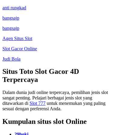
anti rungkad
bangsajp
bangsajp
Agen Situs Slot
Slot Gacor Online
Judi Bola
Situs Toto Slot Gacor 4D
Terpercaya
Dalam dunia judi online terpercaya, pemilihan jenis slot
sangat penting. Pelajari berbagai jenis slot yang
ditawarkan di
Slot 777
untuk menemukan yang paling
sesuai dengan preferensi Anda.
Kumpulan situs slot Online
29hoki