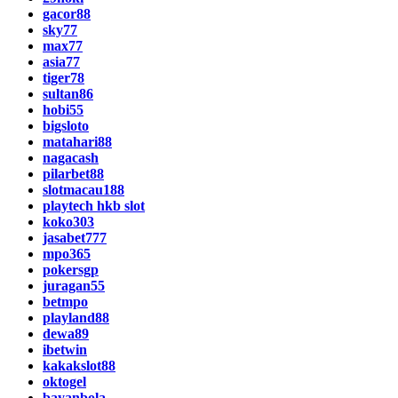
gacor88
sky77
max77
asia77
tiger78
sultan86
hobi55
bigsloto
matahari88
nagacash
pilarbet88
slotmacau188
playtech hkb slot
koko303
jasabet777
mpo365
pokersgp
juragan55
betmpo
playland88
dewa89
ibetwin
kakakslot88
oktogel
bayanbola