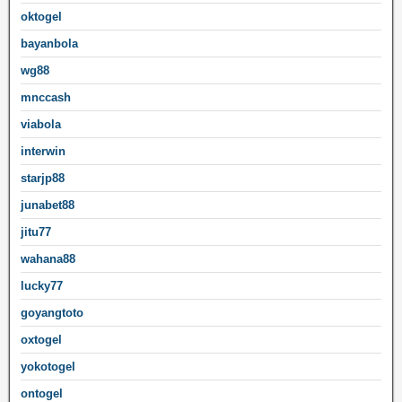
oktogel
bayanbola
wg88
mnccash
viabola
interwin
starjp88
junabet88
jitu77
wahana88
lucky77
goyangtoto
oxtogel
yokotogel
ontogel