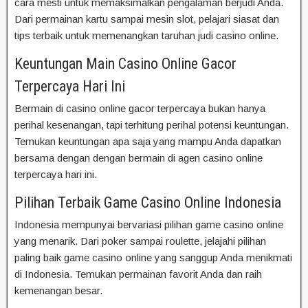
cara mesti untuk memaksimalkan pengalaman berjudi Anda.
Dari permainan kartu sampai mesin slot, pelajari siasat dan
tips terbaik untuk memenangkan taruhan judi casino online.
Keuntungan Main Casino Online Gacor
Terpercaya Hari Ini
Bermain di casino online gacor terpercaya bukan hanya
perihal kesenangan, tapi terhitung perihal potensi keuntungan.
Temukan keuntungan apa saja yang mampu Anda dapatkan
bersama dengan dengan bermain di agen casino online
terpercaya hari ini.
Pilihan Terbaik Game Casino Online Indonesia
Indonesia mempunyai bervariasi pilihan game casino online
yang menarik. Dari poker sampai roulette, jelajahi pilihan
paling baik game casino online yang sanggup Anda menikmati
di Indonesia. Temukan permainan favorit Anda dan raih
kemenangan besar.