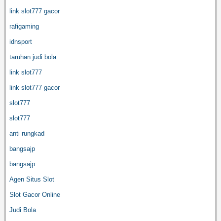
link slot777 gacor
rafigaming
idnsport
taruhan judi bola
link slot777
link slot777 gacor
slot777
slot777
anti rungkad
bangsajp
bangsajp
Agen Situs Slot
Slot Gacor Online
Judi Bola