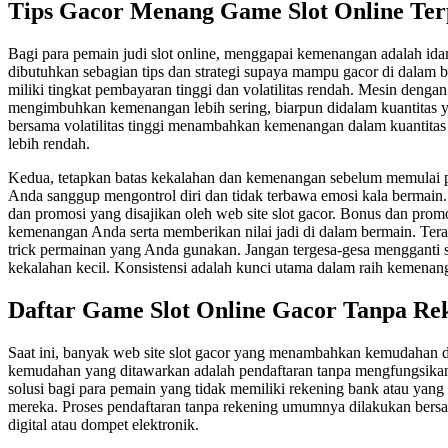
Tips Gacor Menang Game Slot Online Ter
Bagi para pemain judi slot online, menggapai kemenangan adalah ida
dibutuhkan sebagian tips dan strategi supaya mampu gacor di dalam b
miliki tingkat pembayaran tinggi dan volatilitas rendah. Mesin dengan
mengimbuhkan kemenangan lebih sering, biarpun didalam kuantitas y
bersama volatilitas tinggi menambahkan kemenangan dalam kuantitas
lebih rendah.
Kedua, tetapkan batas kekalahan dan kemenangan sebelum memulai 
Anda sanggup mengontrol diri dan tidak terbawa emosi kala bermain. 
dan promosi yang disajikan oleh web site slot gacor. Bonus dan pr
kemenangan Anda serta memberikan nilai jadi di dalam bermain. Tera
trick permainan yang Anda gunakan. Jangan tergesa-gesa mengganti 
kekalahan kecil. Konsistensi adalah kunci utama dalam raih kemenan
Daftar Game Slot Online Gacor Tanpa Re
Saat ini, banyak web site slot gacor yang menambahkan kemudahan da
kemudahan yang ditawarkan adalah pendaftaran tanpa mengfungsikan r
solusi bagi para pemain yang tidak memiliki rekening bank atau yan
mereka. Proses pendaftaran tanpa rekening umumnya dilakukan ber
digital atau dompet elektronik.