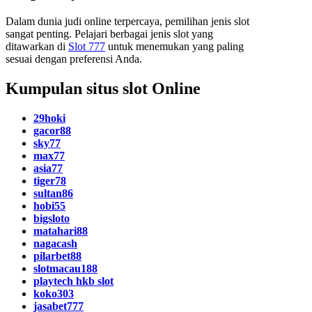
Dalam dunia judi online terpercaya, pemilihan jenis slot
sangat penting. Pelajari berbagai jenis slot yang
ditawarkan di
Slot 777
untuk menemukan yang paling
sesuai dengan preferensi Anda.
Kumpulan situs slot Online
29hoki
gacor88
sky77
max77
asia77
tiger78
sultan86
hobi55
bigsloto
matahari88
nagacash
pilarbet88
slotmacau188
playtech hkb slot
koko303
jasabet777