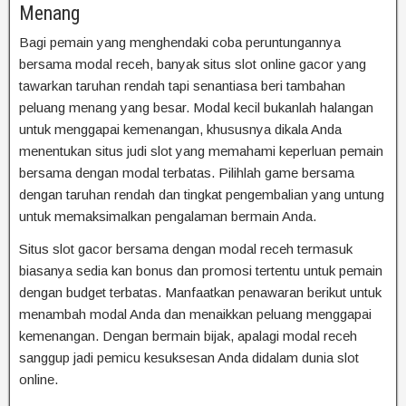
Menang
Bagi pemain yang menghendaki coba peruntungannya
bersama modal receh, banyak situs slot online gacor yang
tawarkan taruhan rendah tapi senantiasa beri tambahan
peluang menang yang besar. Modal kecil bukanlah halangan
untuk menggapai kemenangan, khususnya dikala Anda
menentukan situs judi slot yang memahami keperluan pemain
bersama dengan modal terbatas. Pilihlah game bersama
dengan taruhan rendah dan tingkat pengembalian yang untung
untuk memaksimalkan pengalaman bermain Anda.
Situs slot gacor bersama dengan modal receh termasuk
biasanya sedia kan bonus dan promosi tertentu untuk pemain
dengan budget terbatas. Manfaatkan penawaran berikut untuk
menambah modal Anda dan menaikkan peluang menggapai
kemenangan. Dengan bermain bijak, apalagi modal receh
sanggup jadi pemicu kesuksesan Anda didalam dunia slot
online.