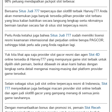
98% peluang mendapatkan jackpot slot terbesar.
Bersama
Situs Judi 777
terpercaya dan slot88 terbaik Harvey777 Anda
akan menemukan juga banyak tersedia pilihan provider slot terbaru
yang bisa kalian buktikan secara langsung lengkap serta nikmatnya
bermain taruhan secara fair di situs slot terpercaya resmi.
Perlu Anda ketahui juga bahwa
Situs Judi 777
sudah memiliki lisensi
resmi keamanan internasional dari perjudian online berupa PAGCOR,
sehingga tidak perlu ada yang Anda ragukan lagi.
Yuk kita lihat apa saja provider slot gacor resmi dan agen
Slot 4D
online tersedia di Harvey777 yang mempunyai game slot terbaik untuk
dipilih oleh pemain, berikut dibawah ini akan kami bahas dengan
lengkap serta detail mengenai masing-masing dari platform provider
game tersebut.
Selain sebagai situs judi slot online terpercaya resmi di Indonesia,
Slot
777
menyediakan juga berbagai macam provider slot online terbaik
dan agen judi slot88 gacor yang gampang menang di semua jenis
game taruhannya.
Dengan memanfaatkan bonus dan promosi ini, pemain
Slot Receh