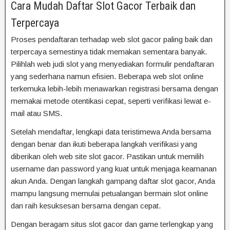
Cara Mudah Daftar Slot Gacor Terbaik dan
Terpercaya
Proses pendaftaran terhadap web slot gacor paling baik dan
terpercaya semestinya tidak memakan sementara banyak.
Pilihlah web judi slot yang menyediakan formulir pendaftaran
yang sederhana namun efisien. Beberapa web slot online
terkemuka lebih-lebih menawarkan registrasi bersama dengan
memakai metode otentikasi cepat, seperti verifikasi lewat e-
mail atau SMS.
Setelah mendaftar, lengkapi data teristimewa Anda bersama
dengan benar dan ikuti beberapa langkah verifikasi yang
diberikan oleh web site slot gacor. Pastikan untuk memilih
username dan password yang kuat untuk menjaga keamanan
akun Anda. Dengan langkah gampang daftar slot gacor, Anda
mampu langsung memulai petualangan bermain slot online
dan raih kesuksesan bersama dengan cepat.
Dengan beragam situs slot gacor dan game terlengkap yang