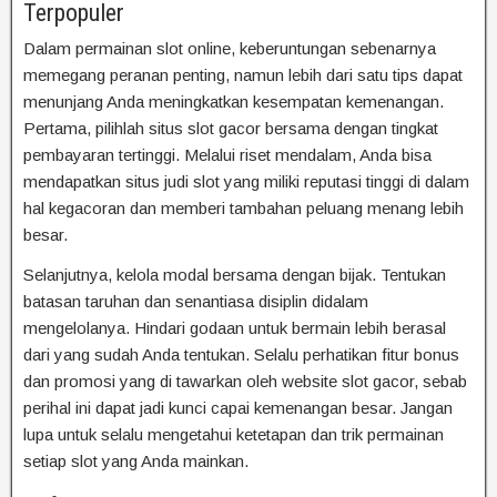
Terpopuler
Dalam permainan slot online, keberuntungan sebenarnya
memegang peranan penting, namun lebih dari satu tips dapat
menunjang Anda meningkatkan kesempatan kemenangan.
Pertama, pilihlah situs slot gacor bersama dengan tingkat
pembayaran tertinggi. Melalui riset mendalam, Anda bisa
mendapatkan situs judi slot yang miliki reputasi tinggi di dalam
hal kegacoran dan memberi tambahan peluang menang lebih
besar.
Selanjutnya, kelola modal bersama dengan bijak. Tentukan
batasan taruhan dan senantiasa disiplin didalam
mengelolanya. Hindari godaan untuk bermain lebih berasal
dari yang sudah Anda tentukan. Selalu perhatikan fitur bonus
dan promosi yang di tawarkan oleh website slot gacor, sebab
perihal ini dapat jadi kunci capai kemenangan besar. Jangan
lupa untuk selalu mengetahui ketetapan dan trik permainan
setiap slot yang Anda mainkan.