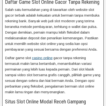
Daftar Game Slot Online Gacor Tanpa Rekening
Salah satu kemudahan yang di tawarkan oleh website slot
gacor terbaik adalah kekuatan untuk bermain tanpa membuka
rekening bank. Banyak web judi slot moderen yang terima
beraneka metode pembayaran, terhitung e-wallet dan pulsa.
Dengan demikian, pemain mampu lebih fleksibel dalam
melaksanakan deposit dan penarikan kemenangan. Pastikan
untuk memilih website slot online yang sedia kan opsi
pembayaran yang sesuai bersama dengan preferensi Anda.
Daftar game slot
casino online
gacor tanpa rekening
termasuk makin lama bertambah, menambahkan variasi
permainan yang lebih luas kepada pemain. Dari slot klasik
sampai video slot bersama grafis canggih, pilihlah game yang
sesuai dengan selera dan kiat bermain Anda. Dengan opsi
perbankan yang fleksibel, pengalaman bermain slot online
makin lama ringan dan menyenangkan.
Situs Slot Online Modal Receh Gampang