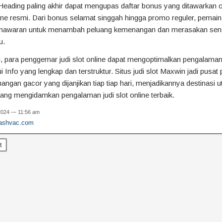
Heading paling akhir dapat mengupas daftar bonus yang ditawarkan o
line resmi. Dari bonus selamat singgah hingga promo reguler, pemai
awaran untuk menambah peluang kemenangan dan merasakan sens
u.
, para penggemar judi slot online dapat mengoptimalkan pengalama
 Info yang lengkap dan terstruktur. Situs judi slot Maxwin jadi pusat 
ngan gacor yang dijanjikan tiap tiap hari, menjadikannya destinasi 
ang mengidamkan pengalaman judi slot online terbaik.
 2024 — 11:56 am
ashvac.com
t