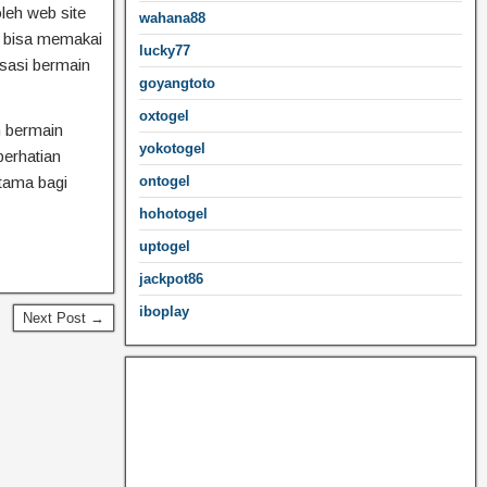
leh web site
wahana88
n bisa memakai
lucky77
asi bermain
goyangtoto
oxtogel
n bermain
yokotogel
perhatian
utama bagi
ontogel
hohotogel
uptogel
jackpot86
iboplay
Next Post →
Mega888
Toto4D
Mega888 login
Toto Slot4D Login