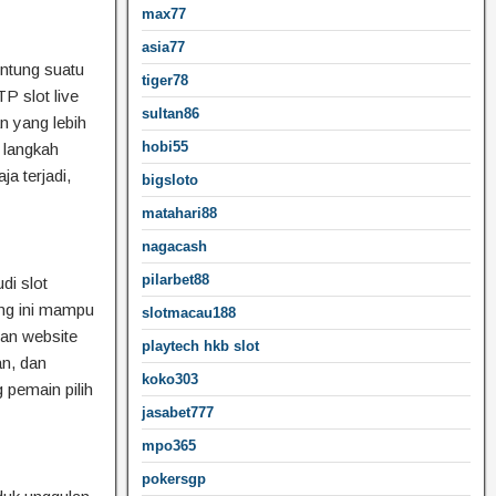
max77
asia77
untung suatu
tiger78
P slot live
sultan86
 yang lebih
hobi55
 langkah
a terjadi,
bigsloto
matahari88
nagacash
pilarbet88
di slot
ing ini mampu
slotmacau188
han website
playtech hkb slot
n, dan
koko303
 pemain pilih
jasabet777
mpo365
pokersgp