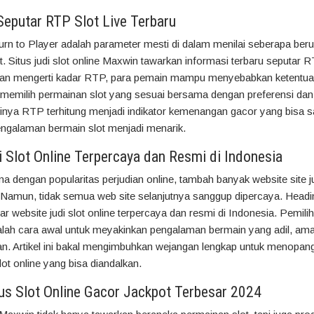
Seputar RTP Slot Live Terbaru
rn to Player adalah parameter mesti di dalam menilai seberapa ber
. Situs judi slot online Maxwin tawarkan informasi terbaru seputar RT
an mengerti kadar RTP, para pemain mampu menyebabkan ketentuan
memilih permainan slot yang sesuai bersama dengan preferensi dan
inya RTP terhitung menjadi indikator kemenangan gacor yang bisa saj
ngalaman bermain slot menjadi menarik.
i Slot Online Terpercaya dan Resmi di Indonesia
a dengan popularitas perjudian online, tambah banyak website site ju
Namun, tidak semua web site selanjutnya sanggup dipercaya. Head
r website judi slot online terpercaya dan resmi di Indonesia. Pemili
alah cara awal untuk meyakinkan pengalaman bermain yang adil, ama
. Artikel ini bakal mengimbuhkan wejangan lengkap untuk menopang
slot online yang bisa diandalkan.
us Slot Online Gacor Jackpot Terbesar 2024