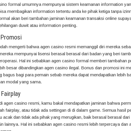
sino formal umumnya mempunyai sistem keamanan information yang
isa membagikan information tertentu anda ke pihak ketiga tanpa izinm
ormal akan beri tambahan jaminan keamanan transaksi online supaya
hilangan duwit atau information penting.
 Promosi
dah mengerti bahwa agen casino resmi memanggil diri mereka seba
mereka mempunyai lisensi berasal berasal dari badan yang beri tamb
eroperasi. Hal ini sebabkan agen casino formal memberi tambahan 
bih besar dibandingkan agen casino ilegal. Bonus dan promosi ini m
 bagus bagi para pemain sebab mereka dapat mendapatkan lebih ba
an modal yang sama.
Fairplay
di agen casino resmi, kamu bakal mendapatkan jaminan bahwa perm
lah fairplay, atau tidak ada settingan di di dalam game. Semua hasil p
 acak dan tidak ada pihak yang merugikan, baik berasal berasal dari
 lainnya. Hal ini sebabkan agen casino resmi lebih terpercaya dan