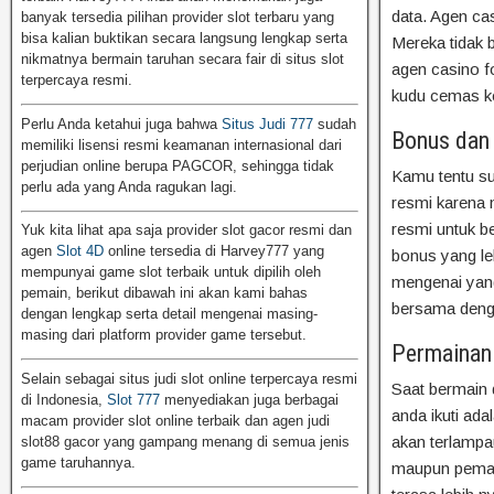
data. Agen ca
banyak tersedia pilihan provider slot terbaru yang
bisa kalian buktikan secara langsung lengkap serta
Mereka tidak b
nikmatnya bermain taruhan secara fair di situs slot
agen casino f
terpercaya resmi.
kudu cemas ke
Perlu Anda ketahui juga bahwa
Situs Judi 777
sudah
Bonus dan
memiliki lisensi resmi keamanan internasional dari
perjudian online berupa PAGCOR, sehingga tidak
Kamu tentu su
perlu ada yang Anda ragukan lagi.
resmi karena 
resmi untuk b
Yuk kita lihat apa saja provider slot gacor resmi dan
agen
Slot 4D
online tersedia di Harvey777 yang
bonus yang le
mempunyai game slot terbaik untuk dipilih oleh
mengenai yang
pemain, berikut dibawah ini akan kami bahas
bersama deng
dengan lengkap serta detail mengenai masing-
masing dari platform provider game tersebut.
Permainan 
Selain sebagai situs judi slot online terpercaya resmi
Saat bermain 
di Indonesia,
Slot 777
menyediakan juga berbagai
anda ikuti ada
macam provider slot online terbaik dan agen judi
akan terlampau
slot88 gacor yang gampang menang di semua jenis
game taruhannya.
maupun pemain