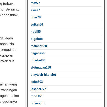
max77
 terbaik.
u. Selain itu,
asia77
 anda tidak
tiger78
sultan86
hobi55
gai agen
bigsloto
ahan izin
matahari88
promosi dan
nagacash
erupakan
pilarbet88
nyak duit
slotmacau188
playtech hkb slot
koko303
ainan yang
jasabet777
ertandingan
 agen casino
mpo365
 anggotanya
pokersgp