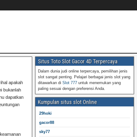
Situs Toto Slot Gacor 4D Terpercaya
Dalam dunia judi online terpercaya, pemilihan jenis
slot sangat penting. Pelajari berbagai jenis slot yang
rihal apakah
ditawarkan di
Slot 777
untuk menemukan yang
paling sesuai dengan preferensi Anda.
i bukanlah
mu dapatkan
Kumpulan situs slot Online
keuntungan
29hoki
gacor88
sky77
h keamanan