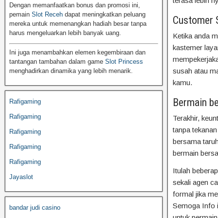
terasa lebih 
Dengan memanfaatkan bonus dan promosi ini,
pemain
Slot Receh
dapat meningkatkan peluang
Customer 
mereka untuk memenangkan hadiah besar tanpa
harus mengeluarkan lebih banyak uang.
Ketika anda m
kastemer lay
Ini juga menambahkan elemen kegembiraan dan
mempekerjakan
tantangan tambahan dalam game
Slot Princess
susah atau ma
menghadirkan dinamika yang lebih menarik.
kamu.
Bermain b
Rafigaming
Rafigaming
Terakhir, keu
tanpa tekanan
Rafigaming
bersama taruh
Rafigaming
bermain bersa
Rafigaming
Itulah bebera
Jayaslot
sekali agen ca
formal jika m
Semoga Info 
bandar judi casino
untuk permai