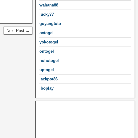
wahana88
lucky77
goyangtoto
Next Post →
oxtogel
yokotogel
ontogel
hohotogel
uptogel
jackpot86
iboplay
Mega888
Toto4D
Mega888 login
Toto Slot4D Login