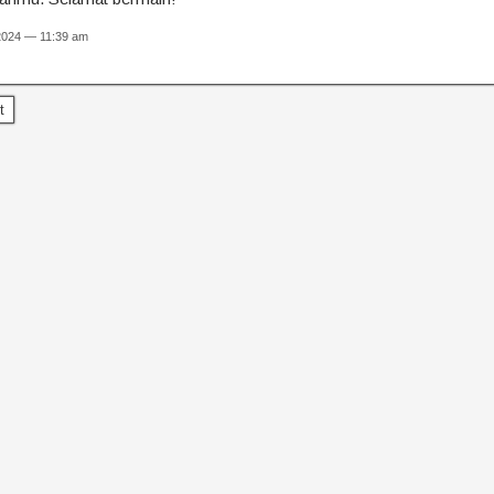
 2024 — 11:39 am
t