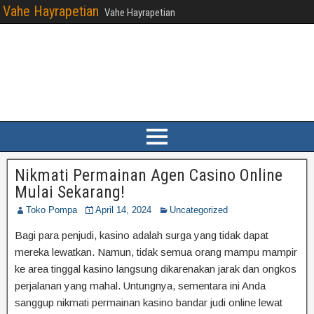
Vahe Hayrapetian
Vahe Hayrapetian
Nikmati Permainan Agen Casino Online
Mulai Sekarang!
Toko Pompa
April 14, 2024
Uncategorized
Bagi para penjudi, kasino adalah surga yang tidak dapat
mereka lewatkan. Namun, tidak semua orang mampu mampir
ke area tinggal kasino langsung dikarenakan jarak dan ongkos
perjalanan yang mahal. Untungnya, sementara ini Anda
sanggup nikmati permainan kasino bandar judi online lewat