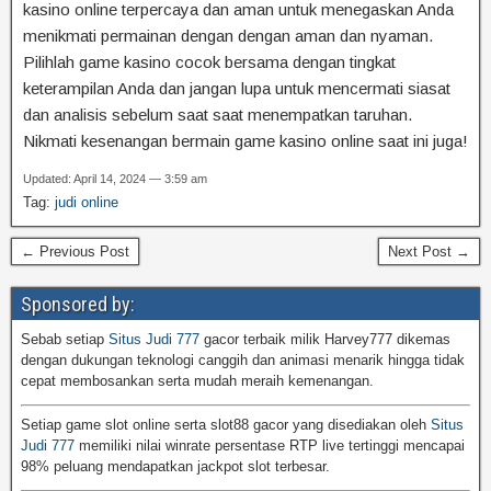
kasino online terpercaya dan aman untuk menegaskan Anda
menikmati permainan dengan dengan aman dan nyaman.
Pilihlah game kasino cocok bersama dengan tingkat
keterampilan Anda dan jangan lupa untuk mencermati siasat
dan analisis sebelum saat saat menempatkan taruhan.
Nikmati kesenangan bermain game kasino online saat ini juga!
Updated: April 14, 2024 — 3:59 am
Tag:
judi online
← Previous Post
Next Post →
Sponsored by:
Sebab setiap
Situs Judi 777
gacor terbaik milik Harvey777 dikemas
dengan dukungan teknologi canggih dan animasi menarik hingga tidak
cepat membosankan serta mudah meraih kemenangan.
Setiap game slot online serta slot88 gacor yang disediakan oleh
Situs
Judi 777
memiliki nilai winrate persentase RTP live tertinggi mencapai
98% peluang mendapatkan jackpot slot terbesar.