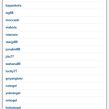
bayanbola
wg88
mnccash
viabola
interwin
starjp88
junabet88
jitu77
wahana88
lucky77
goyangtoto
oxtogel
yokotogel
ontogel
hohotogel