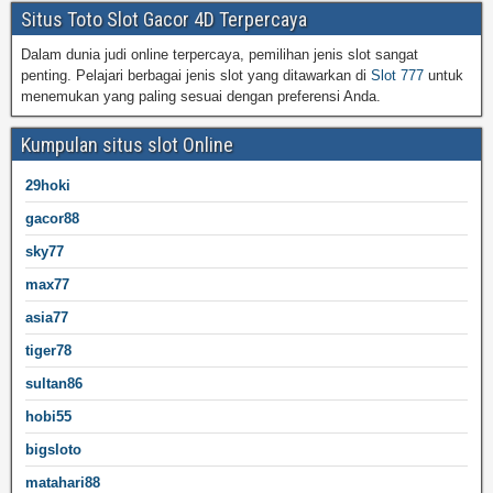
Situs Toto Slot Gacor 4D Terpercaya
Dalam dunia judi online terpercaya, pemilihan jenis slot sangat
penting. Pelajari berbagai jenis slot yang ditawarkan di
Slot 777
untuk
menemukan yang paling sesuai dengan preferensi Anda.
Kumpulan situs slot Online
29hoki
gacor88
sky77
max77
asia77
tiger78
sultan86
hobi55
bigsloto
matahari88