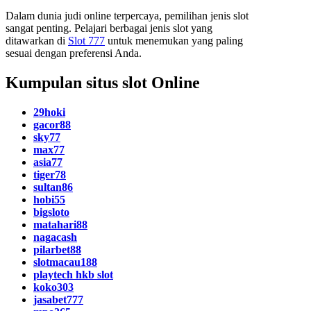
Dalam dunia judi online terpercaya, pemilihan jenis slot
sangat penting. Pelajari berbagai jenis slot yang
ditawarkan di
Slot 777
untuk menemukan yang paling
sesuai dengan preferensi Anda.
Kumpulan situs slot Online
29hoki
gacor88
sky77
max77
asia77
tiger78
sultan86
hobi55
bigsloto
matahari88
nagacash
pilarbet88
slotmacau188
playtech hkb slot
koko303
jasabet777