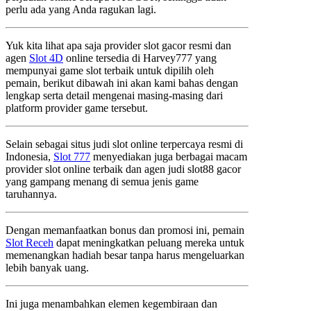
perlu ada yang Anda ragukan lagi.
Yuk kita lihat apa saja provider slot gacor resmi dan
agen
Slot 4D
online tersedia di Harvey777 yang
mempunyai game slot terbaik untuk dipilih oleh
pemain, berikut dibawah ini akan kami bahas dengan
lengkap serta detail mengenai masing-masing dari
platform provider game tersebut.
Selain sebagai situs judi slot online terpercaya resmi di
Indonesia,
Slot 777
menyediakan juga berbagai macam
provider slot online terbaik dan agen judi slot88 gacor
yang gampang menang di semua jenis game
taruhannya.
Dengan memanfaatkan bonus dan promosi ini, pemain
Slot Receh
dapat meningkatkan peluang mereka untuk
memenangkan hadiah besar tanpa harus mengeluarkan
lebih banyak uang.
Ini juga menambahkan elemen kegembiraan dan