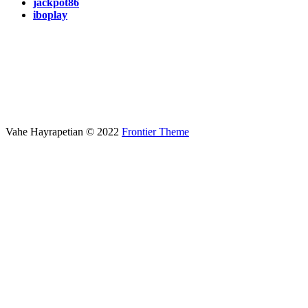
jackpot86
iboplay
Mega888
Toto4D
Mega888 login
Toto Slot4D Login
Vahe Hayrapetian © 2022
Frontier Theme