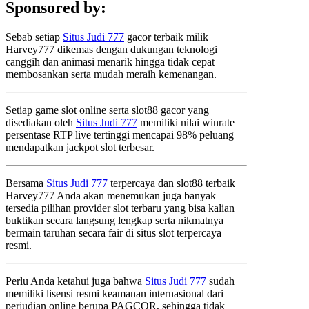
Sponsored by:
Sebab setiap
Situs Judi 777
gacor terbaik milik
Harvey777 dikemas dengan dukungan teknologi
canggih dan animasi menarik hingga tidak cepat
membosankan serta mudah meraih kemenangan.
Setiap game slot online serta slot88 gacor yang
disediakan oleh
Situs Judi 777
memiliki nilai winrate
persentase RTP live tertinggi mencapai 98% peluang
mendapatkan jackpot slot terbesar.
Bersama
Situs Judi 777
terpercaya dan slot88 terbaik
Harvey777 Anda akan menemukan juga banyak
tersedia pilihan provider slot terbaru yang bisa kalian
buktikan secara langsung lengkap serta nikmatnya
bermain taruhan secara fair di situs slot terpercaya
resmi.
Perlu Anda ketahui juga bahwa
Situs Judi 777
sudah
memiliki lisensi resmi keamanan internasional dari
perjudian online berupa PAGCOR, sehingga tidak