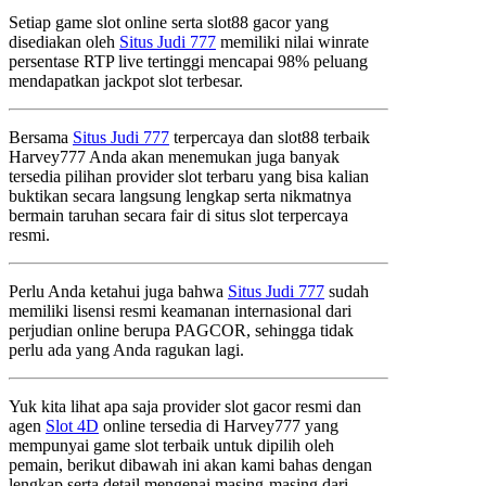
Setiap game slot online serta slot88 gacor yang
disediakan oleh
Situs Judi 777
memiliki nilai winrate
persentase RTP live tertinggi mencapai 98% peluang
mendapatkan jackpot slot terbesar.
Bersama
Situs Judi 777
terpercaya dan slot88 terbaik
Harvey777 Anda akan menemukan juga banyak
tersedia pilihan provider slot terbaru yang bisa kalian
buktikan secara langsung lengkap serta nikmatnya
bermain taruhan secara fair di situs slot terpercaya
resmi.
Perlu Anda ketahui juga bahwa
Situs Judi 777
sudah
memiliki lisensi resmi keamanan internasional dari
perjudian online berupa PAGCOR, sehingga tidak
perlu ada yang Anda ragukan lagi.
Yuk kita lihat apa saja provider slot gacor resmi dan
agen
Slot 4D
online tersedia di Harvey777 yang
mempunyai game slot terbaik untuk dipilih oleh
pemain, berikut dibawah ini akan kami bahas dengan
lengkap serta detail mengenai masing-masing dari