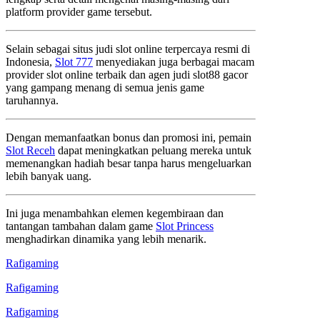
platform provider game tersebut.
Selain sebagai situs judi slot online terpercaya resmi di
Indonesia,
Slot 777
menyediakan juga berbagai macam
provider slot online terbaik dan agen judi slot88 gacor
yang gampang menang di semua jenis game
taruhannya.
Dengan memanfaatkan bonus dan promosi ini, pemain
Slot Receh
dapat meningkatkan peluang mereka untuk
memenangkan hadiah besar tanpa harus mengeluarkan
lebih banyak uang.
Ini juga menambahkan elemen kegembiraan dan
tantangan tambahan dalam game
Slot Princess
menghadirkan dinamika yang lebih menarik.
Rafigaming
Rafigaming
Rafigaming