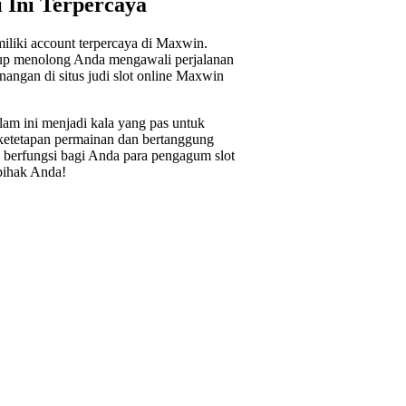
 Ini Terpercaya
iliki account terpercaya di Maxwin.
nggup menolong Anda mengawali perjalanan
angan di situs judi slot online Maxwin
alam ini menjadi kala yang pas untuk
etetapan permainan dan bertanggung
g berfungsi bagi Anda para pengagum slot
pihak Anda!