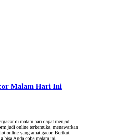
cor Malam Hari Ini
tergacor di malam hari dapat menjadi
tform judi online terkemuka, menawarkan
t online yang amat gacor. Berikut
ang bisa Anda coba malam ini.