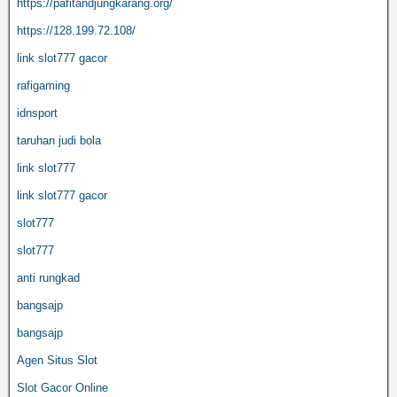
https://pafitandjungkarang.org/
https://128.199.72.108/
link slot777 gacor
rafigaming
idnsport
taruhan judi bola
link slot777
link slot777 gacor
slot777
slot777
anti rungkad
bangsajp
bangsajp
Agen Situs Slot
Slot Gacor Online