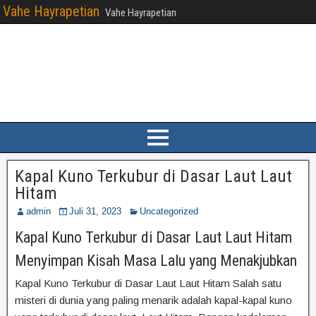
Vahe Hayrapetian
Vahe Hayrapetian
Kapal Kuno Terkubur di Dasar Laut Laut
Hitam
admin
Juli 31, 2023
Uncategorized
Kapal Kuno Terkubur di Dasar Laut Laut Hitam
Menyimpan Kisah Masa Lalu yang Menakjubkan
Kapal Kuno Terkubur di Dasar Laut Laut Hitam Salah satu
misteri di dunia yang paling menarik adalah kapal-kapal kuno