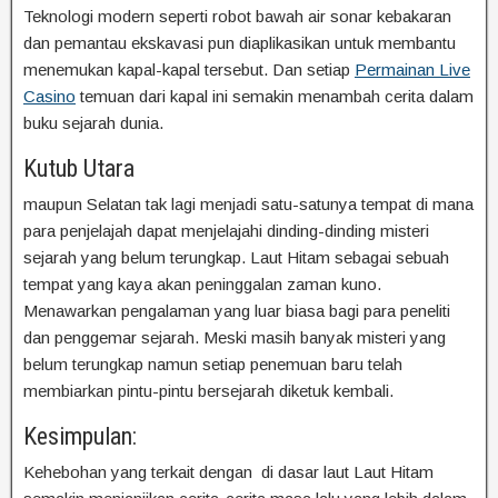
Teknologi modern seperti robot bawah air sonar kebakaran
dan pemantau ekskavasi pun diaplikasikan untuk membantu
menemukan kapal-kapal tersebut. Dan setiap
Permainan Live
Casino
temuan dari kapal ini semakin menambah cerita dalam
buku sejarah dunia.
Kutub Utara
maupun Selatan tak lagi menjadi satu-satunya tempat di mana
para penjelajah dapat menjelajahi dinding-dinding misteri
sejarah yang belum terungkap. Laut Hitam sebagai sebuah
tempat yang kaya akan peninggalan zaman kuno.
Menawarkan pengalaman yang luar biasa bagi para peneliti
dan penggemar sejarah. Meski masih banyak misteri yang
belum terungkap namun setiap penemuan baru telah
membiarkan pintu-pintu bersejarah diketuk kembali.
Kesimpulan:
Kehebohan yang terkait dengan di dasar laut Laut Hitam