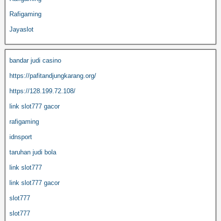
Rafigaming
Jayaslot
bandar judi casino
https://pafitandjungkarang.org/
https://128.199.72.108/
link slot777 gacor
rafigaming
idnsport
taruhan judi bola
link slot777
link slot777 gacor
slot777
slot777