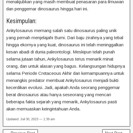
menakjubkan yang masih membuat penasaran para ilmuwan
dan penggemar dinosaurus hingga hari ini.
Kesimpulan:
Ankylosaurus memang salah satu dinosaurus paling unik
yang pernah menjelajahi Bumi. Dari baju zirahnya yang tebal
hingga ekornya yang kuat, dinosaurus ini telah meninggalkan
kesan abadi di dunia paleontologi. Meskipun telah punah
selama jutaan tahun, Ankylosaurus terus menarik minat
orang, dan untuk alasan yang bagus. Kelangsungan hidupnya
selama Periode Cretaceous Akhir dan kemampuannya untuk
menangkis predator membuat Ankylosaurus menjadi bukti
kecerdikan evolusi. Jadi, apakah Anda seorang penggemar
berat dinosaurus atau hanya seseorang yang mencari
beberapa fakta sejarah yang menarik, Ankylosaurus pasti
akan memuaskan keingintahuan Anda.
Updated: Juli 30, 2023 — 1:39 am