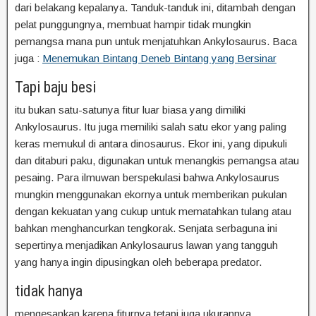
dari belakang kepalanya. Tanduk-tanduk ini, ditambah dengan
pelat punggungnya, membuat hampir tidak mungkin
pemangsa mana pun untuk menjatuhkan Ankylosaurus. Baca
juga :
Menemukan Bintang Deneb Bintang yang Bersinar
Tapi baju besi
itu bukan satu-satunya fitur luar biasa yang dimiliki
Ankylosaurus. Itu juga memiliki salah satu ekor yang paling
keras memukul di antara dinosaurus. Ekor ini, yang dipukuli
dan ditaburi paku, digunakan untuk menangkis pemangsa atau
pesaing. Para ilmuwan berspekulasi bahwa Ankylosaurus
mungkin menggunakan ekornya untuk memberikan pukulan
dengan kekuatan yang cukup untuk mematahkan tulang atau
bahkan menghancurkan tengkorak. Senjata serbaguna ini
sepertinya menjadikan Ankylosaurus lawan yang tangguh
yang hanya ingin dipusingkan oleh beberapa predator.
tidak hanya
mengesankan karena fiturnya tetapi juga ukurannya.