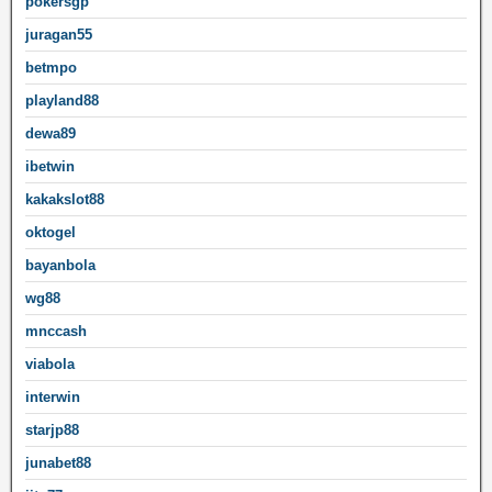
pokersgp
juragan55
betmpo
playland88
dewa89
ibetwin
kakakslot88
oktogel
bayanbola
wg88
mnccash
viabola
interwin
starjp88
junabet88