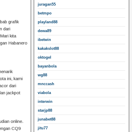
juragan55
betmpo
bab grafik
playland88
n dari
dewa89
ari kita
ibetwin
dengan Habanero
kakakslot88
oktogel
bayanbola
menarik
wg88
ta ini, kami
mnccash
acor dari
an jackpot
viabola
interwin
starjp88
junabet88
dian online.
 dengan CQ9
jitu77