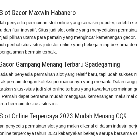
 Slot Gacor Maxwin Habanero
ah penyedia permainan slot online yang semakin populer, terlebih se
an fitur inovatif. Situs judi slot online yang menyediakan permaina
adi pilihan utama para pemain yang mengincar kemenangan gacor. M
 jauh perihal situs-situs judi slot online yang bekerja mirip bersama 
pengalaman bermain terbaik.
t Gacor Gampang Menang Terbaru Spadegaming
dalah penyedia permainan slot yang relatif baru, tapi udah sukses 
yak pemain dengan koleksi permainannya yang menarik. Dalam anggo
akan situs-situs judi slot online terbaru yang tawarkan permainan g
 Pemain dapat bersama mudah menggapai kemenangan maksimal d
ma bermain di situs-situs ini.
 Slot Online Terpercaya 2023 Mudah Menang CQ9
 penyedia permainan slot yang makin dikenal di dalam industri perju
ot online terpercaya tahun 2023 kebanyakan bekerja serupa bersama