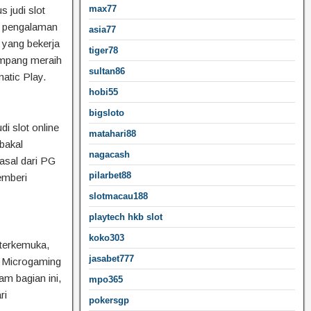
max77
 judi slot
n pengalaman
asia77
t yang bekerja
tiger78
ampang meraih
sultan86
matic Play.
hobi55
bigsloto
di slot online
matahari88
bakal
nagacash
asal dari PG
pilarbet88
emberi
slotmacau188
playtech hkb slot
koko303
 terkemuka,
jasabet777
ma Microgaming
m bagian ini,
mpo365
ri
pokersgp