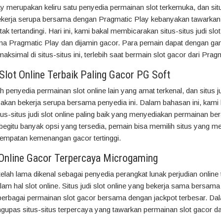
 merupakan keliru satu penyedia permainan slot terkemuka, dan situs
ekerja serupa bersama dengan Pragmatic Play kebanyakan tawarka
ak tertandingi. Hari ini, kami bakal membicarakan situs-situs judi slo
a Pragmatic Play dan dijamin gacor. Para pemain dapat dengan g
simal di situs-situs ini, terlebih saat bermain slot gacor dari Prag
 Slot Online Terbaik Paling Gacor PG Soft
 penyedia permainan slot online lain yang amat terkenal, dan situs ju
yakan bekerja serupa bersama penyedia ini. Dalam bahasan ini, kami 
s-situs judi slot online paling baik yang menyediakan permainan ber
begitu banyak opsi yang tersedia, pemain bisa memilih situs yang m
mpatan kemenangan gacor tertinggi.
 Online Gacor Terpercaya Microgaming
elah lama dikenal sebagai penyedia perangkat lunak perjudian online
lam hal slot online. Situs judi slot online yang bekerja sama bersa
rbagai permainan slot gacor bersama dengan jackpot terbesar. Dala
ngupas situs-situs terpercaya yang tawarkan permainan slot gacor da