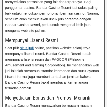
menyediakan permainan yang fair dan terpercaya. Bagi
penggemar casino, Bandar Casino Resmi jadi solusi paling
baik untuk mencukupi permohonan bermain casino. Namun,
sebelum akan memutuskan untuk join bersama dengan
Bandar Casino Resmi, perlu untuk mengenal lebih jauh
mengenai web site judi ini.
Mempunyai Lisensi Resmi
Saat pilih
situs judi
online, pastikan website selanjutnya
mempunyai lisensi resmi. Bandar Casino Resmi sudah
mempunyai lisensi resmi dari PAGCOR (Philippine
Amusement and Gaming Corporation). Ini menandakan web
judi ini telah memenuhi standar keamanan dan mutu layanan.
Lisensi formal juga memberi tambahan jaminan bahwa
Bandar Casino Resmi bakal membayar kemenangan
terhadap pemain.
Menyediakan Bonus dan Promosi Menarik
Bandar Casino Resmi menawarkan bermacam macam