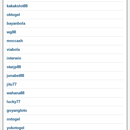
kakakslot88
oktogel
bayanbola
wg88
mnccash
viabola
interwin
starjp88
junabet88
jitu77
wahana88
lucky77
goyangtoto
oxtogel
yokotogel