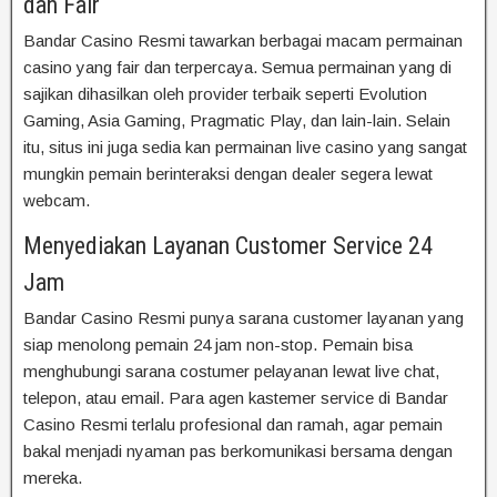
dan Fair
Bandar Casino Resmi tawarkan berbagai macam permainan
casino yang fair dan terpercaya. Semua permainan yang di
sajikan dihasilkan oleh provider terbaik seperti Evolution
Gaming, Asia Gaming, Pragmatic Play, dan lain-lain. Selain
itu, situs ini juga sedia kan permainan live casino yang sangat
mungkin pemain berinteraksi dengan dealer segera lewat
webcam.
Menyediakan Layanan Customer Service 24
Jam
Bandar Casino Resmi punya sarana customer layanan yang
siap menolong pemain 24 jam non-stop. Pemain bisa
menghubungi sarana costumer pelayanan lewat live chat,
telepon, atau email. Para agen kastemer service di Bandar
Casino Resmi terlalu profesional dan ramah, agar pemain
bakal menjadi nyaman pas berkomunikasi bersama dengan
mereka.