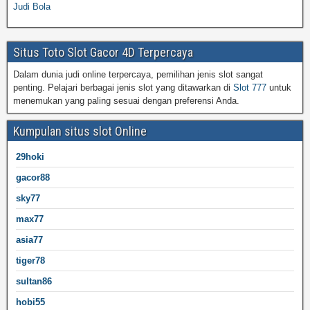
Judi Bola
Situs Toto Slot Gacor 4D Terpercaya
Dalam dunia judi online terpercaya, pemilihan jenis slot sangat
penting. Pelajari berbagai jenis slot yang ditawarkan di
Slot 777
untuk
menemukan yang paling sesuai dengan preferensi Anda.
Kumpulan situs slot Online
29hoki
gacor88
sky77
max77
asia77
tiger78
sultan86
hobi55