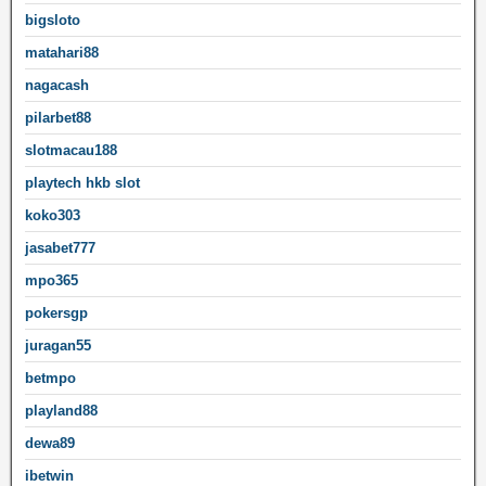
bigsloto
matahari88
nagacash
pilarbet88
slotmacau188
playtech hkb slot
koko303
jasabet777
mpo365
pokersgp
juragan55
betmpo
playland88
dewa89
ibetwin