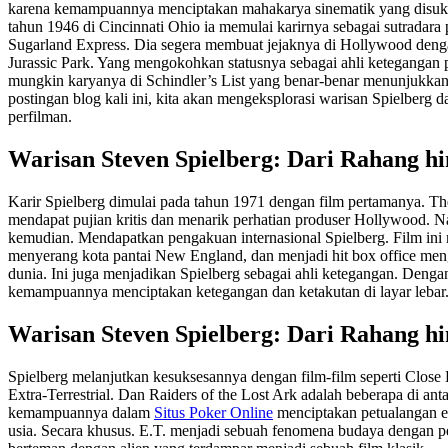
karena kemampuannya menciptakan mahakarya sinematik yang disukai
tahun 1946 di Cincinnati Ohio ia memulai karirnya sebagai sutradara
Sugarland Express. Dia segera membuat jejaknya di Hollywood dengan
Jurassic Park. Yang mengokohkan statusnya sebagai ahli ketegangan 
mungkin karyanya di Schindler’s List yang benar-benar menunjukkan
postingan blog kali ini, kita akan mengeksplorasi warisan Spielberg 
perfilman.
Warisan Steven Spielberg: Dari Rahang hi
Karir Spielberg dimulai pada tahun 1971 dengan film pertamanya. 
mendapat pujian kritis dan menarik perhatian produser Hollywood. N
kemudian. Mendapatkan pengakuan internasional Spielberg. Film ini 
menyerang kota pantai New England, dan menjadi hit box office mengh
dunia. Ini juga menjadikan Spielberg sebagai ahli ketegangan. Deng
kemampuannya menciptakan ketegangan dan ketakutan di layar lebar
Warisan Steven Spielberg: Dari Rahang hi
Spielberg melanjutkan kesuksesannya dengan film-film seperti Close 
Extra-Terrestrial. Dan Raiders of the Lost Ark adalah beberapa di an
kemampuannya dalam
Situs Poker Online
menciptakan petualangan e
usia. Secara khusus. E.T. menjadi sebuah fenomena budaya dengan p