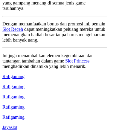
yang gampang menang di semua jenis game
taruhannya.
Dengan memanfaatkan bonus dan promosi ini, pemain
Slot Receh
dapat meningkatkan peluang mereka untuk
memenangkan hadiah besar tanpa harus mengeluarkan
lebih banyak uang.
Ini juga menambahkan elemen kegembiraan dan
tantangan tambahan dalam game
Slot Princess
menghadirkan dinamika yang lebih menarik.
Rafigaming
Rafigaming
Rafigaming
Rafigaming
Rafigaming
Jayaslot