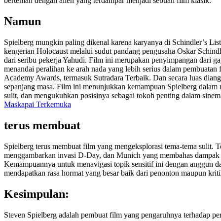
berteman dengan alien yang terdampar menjadi sebuah film klasik.
Namun
Spielberg mungkin paling dikenal karena karyanya di Schindler’s Lis
kengerian Holocaust melalui sudut pandang pengusaha Oskar Schind
dari seribu pekerja Yahudi. Film ini merupakan penyimpangan dari ga
menandai peralihan ke arah nada yang lebih serius dalam pembuatan 
Academy Awards, termasuk Sutradara Terbaik. Dan secara luas diangga
sepanjang masa. Film ini menunjukkan kemampuan Spielberg dalam
sulit, dan mengukuhkan posisinya sebagai tokoh penting dalam sinem
Maskapai Terkemuka
terus membuat
Spielberg terus membuat film yang mengeksplorasi tema-tema sulit. 
menggambarkan invasi D-Day, dan Munich yang membahas dampak kr
Kemampuannya untuk menavigasi topik sensitif ini dengan anggun d
mendapatkan rasa hormat yang besar baik dari penonton maupun kriti
Kesimpulan:
Steven Spielberg adalah pembuat film yang pengaruhnya terhadap perf