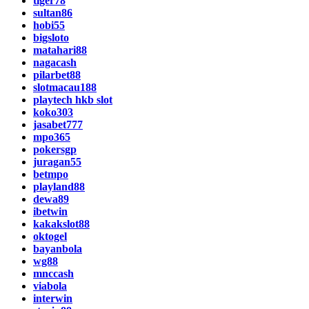
tiger78
sultan86
hobi55
bigsloto
matahari88
nagacash
pilarbet88
slotmacau188
playtech hkb slot
koko303
jasabet777
mpo365
pokersgp
juragan55
betmpo
playland88
dewa89
ibetwin
kakakslot88
oktogel
bayanbola
wg88
mnccash
viabola
interwin