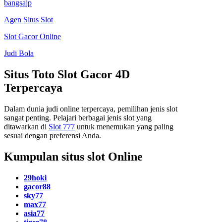
bangsajp
Agen Situs Slot
Slot Gacor Online
Judi Bola
Situs Toto Slot Gacor 4D
Terpercaya
Dalam dunia judi online terpercaya, pemilihan jenis slot
sangat penting. Pelajari berbagai jenis slot yang
ditawarkan di
Slot 777
untuk menemukan yang paling
sesuai dengan preferensi Anda.
Kumpulan situs slot Online
29hoki
gacor88
sky77
max77
asia77