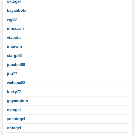
oktogel
bayanbola
wg88
mnccash
viabola
interwin
starjp88
junabet88
jitu77
wahana88
lucky77
goyangtoto
oxtogel
yokotogel
ontogel