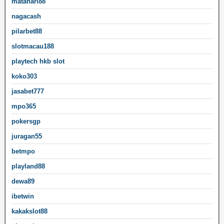
matahari88
nagacash
pilarbet88
slotmacau188
playtech hkb slot
koko303
jasabet777
mpo365
pokersgp
juragan55
betmpo
playland88
dewa89
ibetwin
kakakslot88