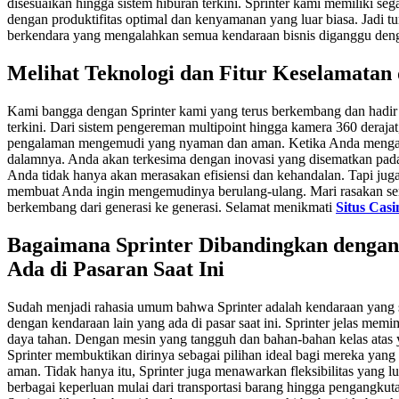
disesuaikan hingga sistem hiburan terkini. Sprinter kami memiliki s
dengan produktifitas optimal dan kenyamanan yang luar biasa. Jadi t
berkendara yang mengalahkan semua kendaraan bisnis diganggu denga
Melihat Teknologi dan Fitur Keselamatan 
Kami bangga dengan Sprinter kami yang terus berkembang dan hadir 
terkini. Dari sistem pengereman multipoint hingga kamera 360 deraj
pengalaman mengemudi yang nyaman dan aman. Ketika Anda mengar
dalamnya. Anda akan terkesima dengan inovasi yang disematkan pada 
Anda tidak hanya akan merasakan efisiensi dan kehandalan. Tapi juga
membuat Anda ingin mengemudinya berulang-ulang. Mari rasakan send
berkembang dari generasi ke generasi. Selamat menikmati
Situs Casi
Bagaimana Sprinter Dibandingkan dengan
Ada di Pasaran Saat Ini
Sudah menjadi rahasia umum bahwa Sprinter adalah kendaraan yang 
dengan kendaraan lain yang ada di pasar saat ini. Sprinter jelas mem
daya tahan. Dengan mesin yang tangguh dan bahan-bahan kelas atas
Sprinter membuktikan dirinya sebagai pilihan ideal bagi mereka yan
aman. Tidak hanya itu, Sprinter juga menawarkan fleksibilitas yang 
berbagai keperluan mulai dari transportasi barang hingga pengangk