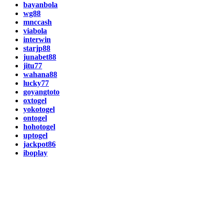
bayanbola
wg88
mnccash
viabola
interwin
starjp88
junabet88
jitu77
wahana88
lucky77
goyangtoto
oxtogel
yokotogel
ontogel
hohotogel
uptogel
jackpot86
iboplay
Mega888
Toto4D
Mega888 login