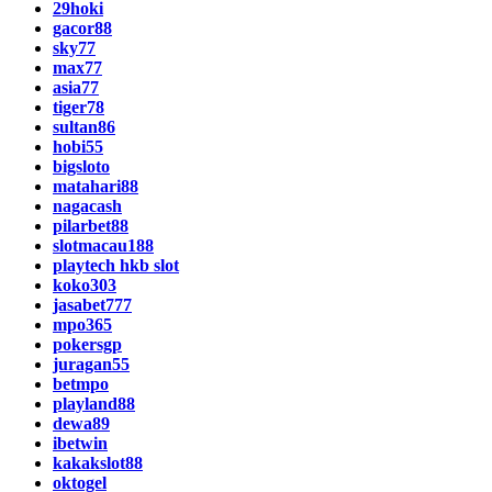
29hoki
gacor88
sky77
max77
asia77
tiger78
sultan86
hobi55
bigsloto
matahari88
nagacash
pilarbet88
slotmacau188
playtech hkb slot
koko303
jasabet777
mpo365
pokersgp
juragan55
betmpo
playland88
dewa89
ibetwin
kakakslot88
oktogel