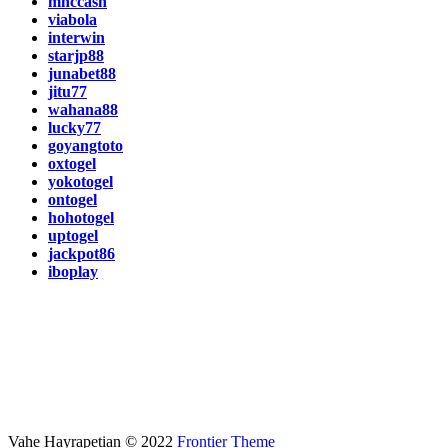
mnccash
viabola
interwin
starjp88
junabet88
jitu77
wahana88
lucky77
goyangtoto
oxtogel
yokotogel
ontogel
hohotogel
uptogel
jackpot86
iboplay
Mega888
Toto4D
Mega888 login
Toto Slot4D Login
Vahe Hayrapetian © 2022
Frontier Theme