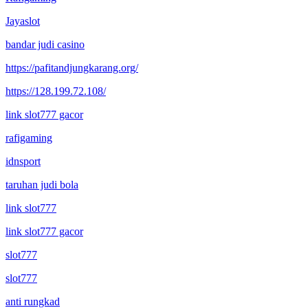
Jayaslot
bandar judi casino
https://pafitandjungkarang.org/
https://128.199.72.108/
link slot777 gacor
rafigaming
idnsport
taruhan judi bola
link slot777
link slot777 gacor
slot777
slot777
anti rungkad