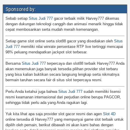
Sponsored by:
Sebab setiap
Situs Judi 777
gacor terbaik milik Harvey777 dikemas
dengan dukungan teknologi canggih dan animasi menarik hingga tidak
cepat membosankan serta mudah meraih kemenangan.
Setiap game slot online serta slot88 gacor yang disediakan oleh
Situs
Judi 777
memiliki nilai winrate persentase RTP live tertinggi mencapai
98% peluang mendapatkan jackpot slot terbesar.
Bersama
Situs Judi 777
terpercaya dan slot88 terbaik Harvey777 Anda
akan menemukan juga banyak tersedia pilihan provider slot terbaru
yang bisa kalian buktikan secara langsung lengkap serta nikmatnya
bermain taruhan secara fair di situs slot terpercaya resmi.
Perlu Anda ketahui juga bahwa
Situs Judi 777
sudah memiliki lisensi
resmi keamanan internasional dari perjudian online berupa PAGCOR,
sehingga tidak perlu ada yang Anda ragukan lagi.
Yuk kita lihat apa saja provider slot gacor resmi dan agen
Slot 4D
online tersedia di Harvey777 yang mempunyai game slot terbaik untuk
dipilih oleh pemain, berikut dibawah ini akan kami bahas dengan