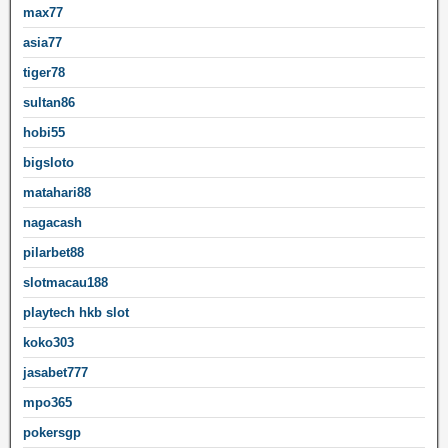
max77
asia77
tiger78
sultan86
hobi55
bigsloto
matahari88
nagacash
pilarbet88
slotmacau188
playtech hkb slot
koko303
jasabet777
mpo365
pokersgp