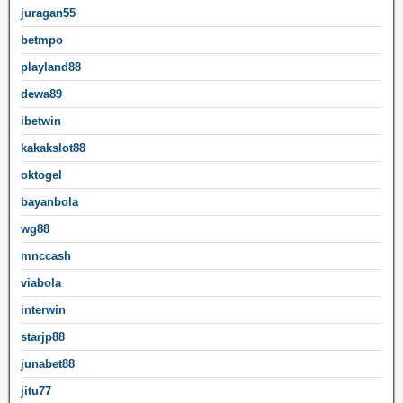
juragan55
betmpo
playland88
dewa89
ibetwin
kakakslot88
oktogel
bayanbola
wg88
mnccash
viabola
interwin
starjp88
junabet88
jitu77