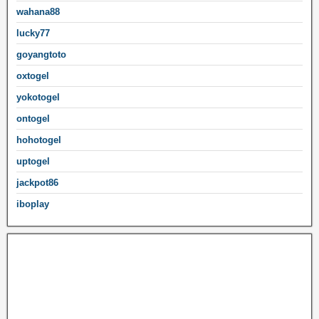
wahana88
lucky77
goyangtoto
oxtogel
yokotogel
ontogel
hohotogel
uptogel
jackpot86
iboplay
Mega888
Toto4D
Mega888 login
Toto Slot4D Login