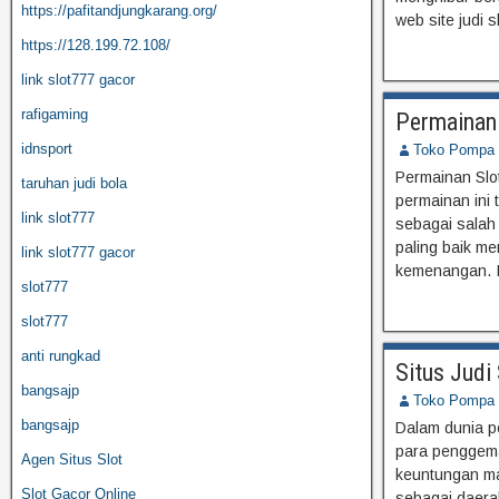
https://pafitandjungkarang.org/
web site judi 
https://128.199.72.108/
link slot777 gacor
rafigaming
Permainan 
idnsport
Toko Pompa
Permainan Slot
taruhan judi bola
permainan ini 
link slot777
sebagai salah 
paling baik me
link slot777 gacor
kemenangan. I
slot777
slot777
anti rungkad
Situs Judi
bangsajp
Toko Pompa
bangsajp
Dalam dunia pe
para penggemar
Agen Situs Slot
keuntungan mak
Slot Gacor Online
sebagai daerah