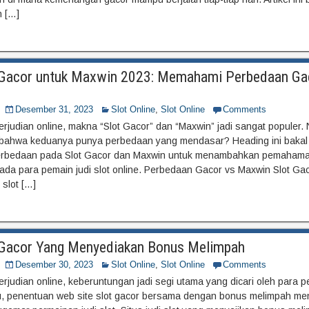
 […]
t Gacor untuk Maxwin 2023: Memahami Perbedaan Ga
Desember 31, 2023
Slot Online
,
Slot Online
Comments
rjudian online, makna “Slot Gacor” dan “Maxwin” jadi sangat populer.
bahwa keduanya punya perbedaan yang mendasar? Heading ini baka
perbedaan pada Slot Gacor dan Maxwin untuk menambahkan pemahama
da para pemain judi slot online. Perbedaan Gacor vs Maxwin Slot Gac
slot […]
 Gacor Yang Menyediakan Bonus Melimpah
Desember 30, 2023
Slot Online
,
Slot Online
Comments
rjudian online, keberuntungan jadi segi utama yang dicari oleh para 
tu, penentuan web site slot gacor bersama dengan bonus melimpah menj