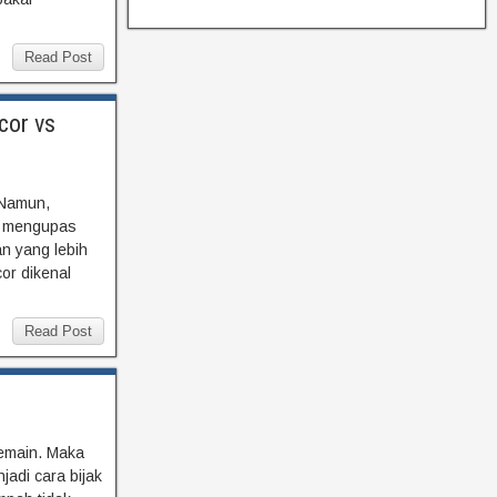
Read Post
cor vs
 Namun,
l mengupas
n yang lebih
or dikenal
Read Post
pemain. Maka
adi cara bijak