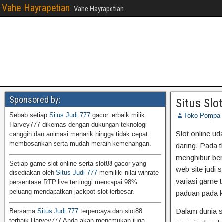
Vahe Hayrapetian
Vahe Hayrapetian
Sponsored by:
Situs Sl
Sebab setiap
Situs Judi 777
gacor terbaik milik
Toko Pompa
Harvey777 dikemas dengan dukungan teknologi
Slot online ud
canggih dan animasi menarik hingga tidak cepat
membosankan serta mudah meraih kemenangan.
daring. Pada 
menghibur ber
Setiap game slot online serta slot88 gacor yang
web site judi
disediakan oleh
Situs Judi 777
memiliki nilai winrate
variasi game t
persentase RTP live tertinggi mencapai 98%
peluang mendapatkan jackpot slot terbesar.
paduan pada 
Dalam dunia sl
Bersama
Situs Judi 777
terpercaya dan slot88
terbaik Harvey777 Anda akan menemukan juga