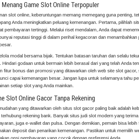
 Menang Game Slot Online Terpopuler
an slot online, keberuntungan memang memegang guna penting, tet
opang Anda meningkatkan peluang kemenangan. Pertama, pilihlah sit
at pembayaran tertinggi. Melalui riset mendalam, Anda dapat menem
g punyai reputasi tinggi di dalam perihal kegacoran dan menambahkan
besar.
kelola modal bersama bijak. Tentukan batasan taruhan dan selalu tek
Hindari godaan untuk bermain lebih berasal dari yang telah Anda ten
fitur bonus dan promosi yang ditawarkan oleh web site slot gacor, s
kunci capai kemenangan besar. Jangan lupa untuk selamanya tahu pe
inan setiap slot yang Anda mainkan.
e Slot Online Gacor Tanpa Rekening
mudahan yang ditawarkan oleh situs slot gacor paling baik adalah ke
 terhubung rekening bank. Banyak situs judi slot modern yang terima
aran, juga e-wallet dan pulsa. Dengan demikian, pemain bisa lebih f
nakan deposit dan penarikan kemenangan. Pastikan untuk memilih we
akan opsi pembayaran yang cocok dengan preferensi Anda.