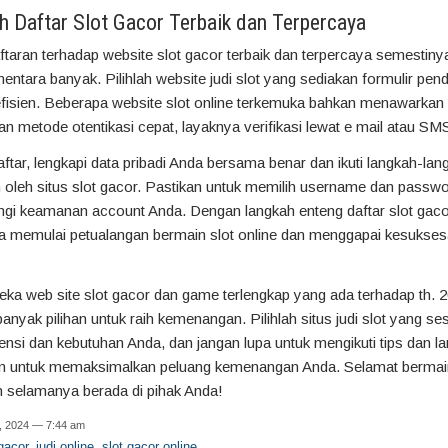
 Daftar Slot Gacor Terbaik dan Terpercaya
taran terhadap website slot gacor terbaik dan terpercaya semestinya
tara banyak. Pilihlah website judi slot yang sediakan formulir pen
efisien. Beberapa website slot online terkemuka bahkan menawarkan r
n metode otentikasi cepat, layaknya verifikasi lewat e mail atau SM
tar, lengkapi data pribadi Anda bersama benar dan ikuti langkah-lang
n oleh situs slot gacor. Pastikan untuk memilih username dan passw
ngi keamanan account Anda. Dengan langkah enteng daftar slot gaco
 memulai petualangan bermain slot online dan menggapai kesukse
ka web site slot gacor dan game terlengkap yang ada terhadap th. 2
banyak pilihan untuk raih kemenangan. Pilihlah situs judi slot yang s
ensi dan kebutuhan Anda, dan jangan lupa untuk mengikuti tips dan l
skan untuk memaksimalkan peluang kemenangan Anda. Selamat berma
 selamanya berada di pihak Anda!
9, 2024 — 7:44 am
gacor
,
judi online
,
slot gacor online