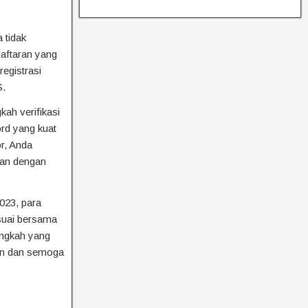
 tidak
daftaran yang
egistrasi
S.
kah verifikasi
ord yang kuat
r, Anda
san dengan
023, para
esuai bersama
angkah yang
in dan semoga