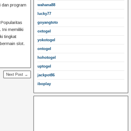
i dan program
wahana88
lucky77
 Popularitas
goyangtoto
 Ini memiliki
oxtogel
i tingkat
yokotogel
bermain slot.
ontogel
hohotogel
uptogel
Next Post →
jackpot86
iboplay
Mega888
Toto4D
Mega888 login
Toto Slot4D Login