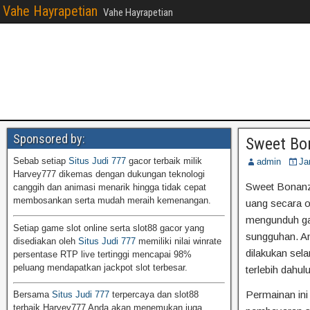
Vahe Hayrapetian
Vahe Hayrapetian
Sponsored by:
Sweet Bon
Sebab setiap
Situs Judi 777
gacor terbaik milik
admin
Ja
Harvey777 dikemas dengan dukungan teknologi
Sweet Bonanza
canggih dan animasi menarik hingga tidak cepat
membosankan serta mudah meraih kemenangan.
uang secara o
mengunduh ga
Setiap game slot online serta slot88 gacor yang
sungguhan. An
disediakan oleh
Situs Judi 777
memiliki nilai winrate
dilakukan sel
persentase RTP live tertinggi mencapai 98%
peluang mendapatkan jackpot slot terbesar.
terlebih dahulu
Permainan ini
Bersama
Situs Judi 777
terpercaya dan slot88
terbaik Harvey777 Anda akan menemukan juga