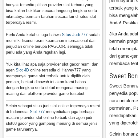
pembayaran se
banyak tersedia pilihan provider slot terbaru yang
terbaik yang t
bisa kalian buktikan secara langsung lengkap serta
bisa mengalah
nikmatnya bermain taruhan secara fair di situs slot
terpercaya resmi.
Anda! Pastik
Jika Anda ada
Perlu Anda ketahui juga bahwa
Situs Judi 777
sudah
memiliki lisensi resmi keamanan internasional dari
bermain pragm
perjudian online berupa PAGCOR, sehingga tidak
telah mencipt
perlu ada yang Anda ragukan lagi.
dari game-gam
membaca tenta
Yuk kita lihat apa saja provider slot gacor resmi dan
agen
Slot 4D
online tersedia di Harvey777 yang
Sweet Bona
mempunyai game slot terbaik untuk dipilih oleh
pemain, berikut dibawah ini akan kami bahas
Sweet Bonanza
dengan lengkap serta detail mengenai masing-
penyedia popu
masing dari platform provider game tersebut.
cara untuk me
Selain sebagai situs judi slot online terpercaya resmi
permainan. P
di Indonesia,
Slot 777
menyediakan juga berbagai
mendapatkan u
macam provider slot online terbaik dan agen judi
yang diperole
slot88 gacor yang gampang menang di semua jenis
game taruhannya.
Selain bonanz